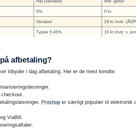
Høj (variabel)
Mdl. gebyr
0%
0 kr.
Variabel
29 kr./mdr. (ÅO
Typisk 9,45%
15 kr./mdr. v. pos
 på afbetaling?
ker tilbyder i dag afbetaling. Her er de mest kendte:
finansieringsløsninger.
d checkout.
etalingsløsninger.
Proshop
er særligt populær til elektronik 
.
og ViaBill.
ieringsaftaler.