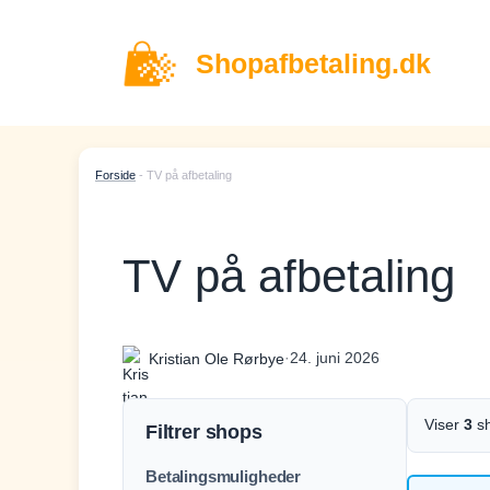
Hop
til
Shopafbetaling.dk
indhold
Forside
-
TV på afbetaling
TV på afbetaling
·
24. juni 2026
Kristian Ole Rørbye
Viser
3
s
Filtrer shops
Betalingsmuligheder