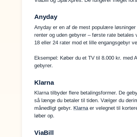
ViaBill og SparXpres. De fungerer meget forske
Anyday
Anyday er en af de mest populære løsninger ti
renter og uden gebyrer – første rate betales v
18 eller 24 rater mod et lille engangsgebyr v
Eksempel: Køber du et TV til 8.000 kr. med A
gebyrer.
Klarna
Klarna tilbyder flere betalingsformer. De geby
så længe du betaler til tiden. Vælger du deri
månedligt gebyr.
Klarna
er velegnet til kort
løber op.
ViaBill