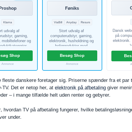
Proshop
Føniks
Klarna
ViaBill
Anyday
Resurs
Dansk web
rt udvalg af
Stort udvalg af
på compu
rudstyr, gaming,
computerudstyr, gaming,
elektronik
, mobiltelefoner og
elektronik, husholdning og
V
roduktkategorier.
boligprodukter med
ed for at vælge
mulighed for betaling via
esøg Shop
Besøg Shop
larna som
ViaBill, Anyday eller Resurs
Bes
lingsløsning.
Bank.
Annonce
Annonce
e fleste danskere foretager sig. Priserne spænder fra et par 
-TV. Det er netop her, at
elektronik på afbetaling
giver mening
der – i mange tilfælde helt uden renter og gebyrer.
, hvordan TV på afbetaling fungerer, hvilke betalingsløsninge
ver under.