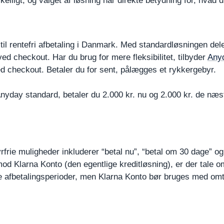
lligt, og valget af løsning har direkte betydning for, hvad d
l rentefri afbetaling i Danmark. Med standardløsningen deler
ed checkout. Har du brug for mere fleksibilitet, tilbyder
Any
ed checkout. Betaler du for sent, pålægges et rykkergebyr.
nyday standard, betaler du 2.000 kr. nu og 2.000 kr. de næst
rfrie muligheder inkluderer “betal nu”, “betal om 30 dage” og 
mod Klarna Konto (den egentlige kreditløsning), er der tale o
ere afbetalingsperioder, men Klarna Konto bør bruges med om