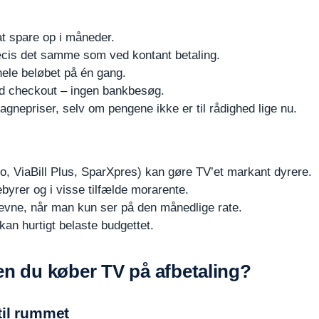
t spare op i måneder.
ræcis det samme som ved kontant betaling.
hele beløbet på én gang.
ed checkout – ingen bankbesøg.
agnepriser, selv om pengene ikke er til rådighed lige nu.
o, ViaBill Plus, SparXpres) kan gøre TV’et markant dyrere.
yrer og i visse tilfælde morarente.
gsevne, når man kun ser på den månedlige rate.
kan hurtigt belaste budgettet.
en du køber TV på afbetaling?
til rummet