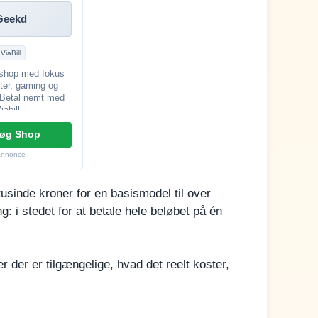
Geekd
ViaBill
shop med fokus
ter, gaming og
. Betal nemt med
iabill.
øg Shop
Annonce
tusinde kroner for en basismodel til over
: i stedet for at betale hele beløbet på én
r der er tilgængelige, hvad det reelt koster,