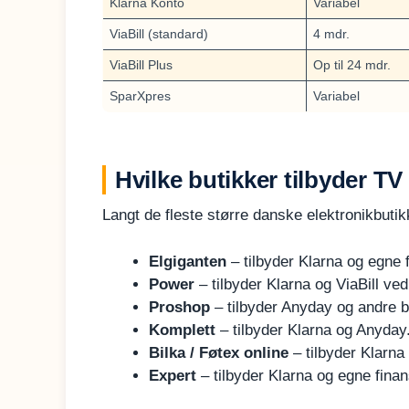
Klarna Konto
Variabel
ViaBill (standard)
4 mdr.
ViaBill Plus
Op til 24 mdr.
SparXpres
Variabel
Hvilke butikker tilbyder TV
Langt de fleste større danske elektronikbutik
Elgiganten
– tilbyder Klarna og egne 
Power
– tilbyder Klarna og ViaBill ve
Proshop
– tilbyder Anyday og andre b
Komplett
– tilbyder Klarna og Anyday
Bilka / Føtex online
– tilbyder Klarna 
Expert
– tilbyder Klarna og egne finans