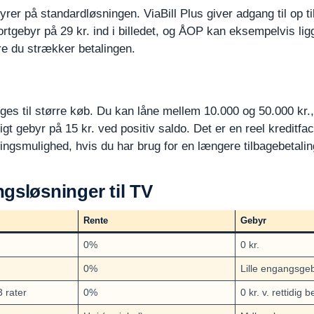
yrer på standardløsningen. ViaBill Plus giver adgang til op ti
gebyr på 29 kr. ind i billedet, og ÅOP kan eksempelvis ligge
re du strækker betalingen.
uges til større køb. Du kan låne mellem 10.000 og 50.000 kr.
 gebyr på 15 kr. ved positiv saldo. Det er en reel kreditfacil
ringsmulighed, hvis du har brug for en længere tilbagebetali
gsløsninger til TV
Rente
Gebyr
0%
0 kr.
0%
Lille engangsge
3 rater
0%
0 kr. v. rettidig b