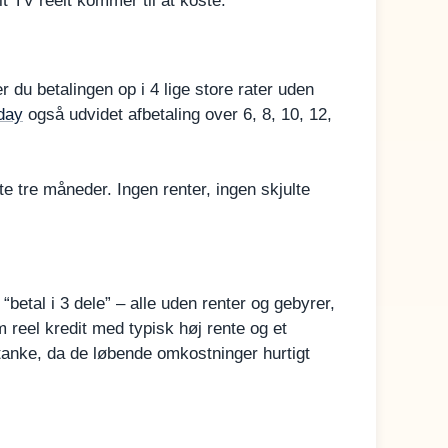
it TV reelt kommer til at koste.
 du betalingen op i 4 lige store rater uden
day
også udvidet afbetaling over 6, 8, 10, 12,
e tre måneder. Ingen renter, ingen skjulte
“betal i 3 dele” – alle uden renter og gebyrer,
m reel kredit med typisk høj rente og et
tanke, da de løbende omkostninger hurtigt