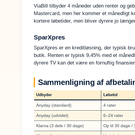
ViaBill tilbyder 4 måneder uden renter og geb
Mastercard, men her kommer et månedligt kort
kortere løbetider, men bliver dyrere jo længe
SparXpres
SparXpres er en kreditløsning, der typisk br
butik. Renten er typisk 9,45% med et månedligt
dyrere TV kan det være en fornuftig finansie
Sammenligning af afbetalin
Udbyder
Løbetid
Anyday (standard)
4 rater
Anyday (udvidet)
6–24 rater
Klarna (3 dele / 30 dage)
Op til 30 dage / 