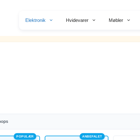
Elektronik
Hvidevarer
Møbler
hops
POPULÆR
ANBEFALET