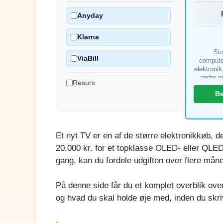
Anyday
Klarna
Sto
ViaBill
compute
elektronik
andre p
Resurs
Muligh
B
K
beta
Et nyt TV er en af de større elektronikkøb, d
20.000 kr. for et topklasse OLED- eller QLED
gang, kan du fordele udgiften over flere måne
På denne side får du et komplet overblik over
og hvad du skal holde øje med, inden du skri