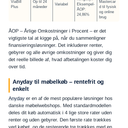
ViaBill
Op til 24
Mastercar
Variabel
Eksempel-
Plus
måneder
d til fysisk
ÅOP:
og online
24,86%
brug
ÅOP – Årlige Omkostninger i Procent – er det
vigtigste tal at kigge på, når du sammenligner
finansieringsløsninger. Det inkluderer renter,
gebyrer og alle øvrige omkostninger og giver dig
det reelle billede af, hvad afbetalingen koster dig
over tid.
Anyday til møbelkøb – rentefrit og
enkelt
Anyday
er en af de mest populære løsninger hos
danske møbelwebshops. Med standardmodellen
deles dit køb automatisk i 4 lige store rater uden
renter og uden gebyrer. Den første rate trækkes
ved købet, og de resterende tre trækkes med en