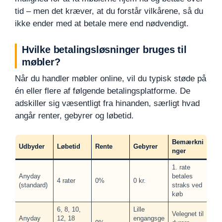
tid – men det kræver, at du forstår vilkårene, så du
ikke ender med at betale mere end nødvendigt.
Hvilke betalingsløsninger bruges til
møbler?
Når du handler møbler online, vil du typisk støde på
én eller flere af følgende betalingsplatforme. De
adskiller sig væsentligt fra hinanden, særligt hvad
angår renter, gebyrer og løbetid.
Bemærkni
Udbyder
Løbetid
Rente
Gebyrer
nger
1. rate
Anyday
betales
4 rater
0%
0 kr.
(standard)
straks ved
køb
6, 8, 10,
Lille
Velegnet til
Anyday
12, 18
engangsge