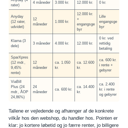
4 måneder
3.000 kr.
12.000 kr.
0 kr.
rater)
12.000 kr.
Anyday
Lille
12
+
(12 rater,
1.000 kr.
engangsge
måneder
engangsge
udvidet)
byr
byr
0 kr. ved
Klarna (3
3 måneder
4.000 kr.
12.000 kr.
rettidig
dele)
betaling
SparXpres
ca. 600 kr.
(12 mdr.,
12
ca. 1.050
ca. 12.600
i rente +
9,45%
måneder
kr.
kr.
gebyrer
rente)
ViaBill
ca. 2.400
Plus (24
24
ca. 14.400
ca. 600 kr.
kr. i rente
mdr., ÅOP
måneder
kr.
og gebyrer
24,86%)
Tallene er vejledende og afhænger af de konkrete
vilkår hos den webshop, du handler hos. Pointen er
klar: jo kortere løbetid og jo færre renter, jo billigere