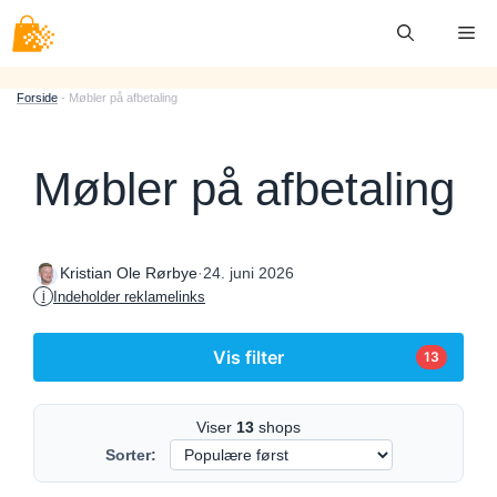
Hop
Me
til
indhold
Forside
-
Møbler på afbetaling
Møbler på afbetaling
·
24. juni 2026
Kristian Ole Rørbye
Indeholder reklamelinks
i
Vis filter
13
Viser
13
shops
Sorter: