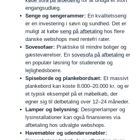
købe sofa på afbetaling
for at undgå et stort
engangsudlæg.
Senge og sengerammer:
En kvalitetsseng
er en investering i søvn og sundhed. Det er
muligt at købe
seng på afbetaling
hos flere
danske webshops med rentefri rater.
Sovesofaer:
Praktiske til mindre boliger og
gæsteværelser. En
sovesofa på afbetaling
er
en populær løsning for studerende og
lejlighedsboere.
Spiseborde og plankebordsæt:
Et massivt
plankebord kan koste 8.000–20.000 kr. og er
et typisk eksempel på et møbelkøb, der
egner sig til delbetaling over 12–24 måneder.
Lamper og belysning:
Designerlamper og
lysinstallationer kan også finansieres via
afbetaling hos udvalgte webshops.
Havemøbler og udendørsmøbler: