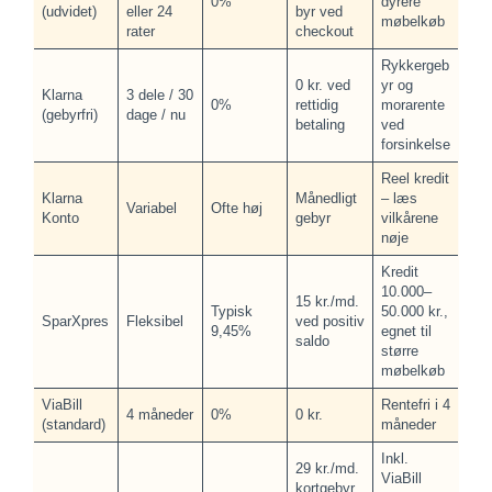
0%
dyrere
(udvidet)
eller 24
byr ved
møbelkøb
rater
checkout
Rykkergeb
0 kr. ved
yr og
Klarna
3 dele / 30
0%
rettidig
morarente
(gebyrfri)
dage / nu
betaling
ved
forsinkelse
Reel kredit
Klarna
Månedligt
– læs
Variabel
Ofte høj
Konto
gebyr
vilkårene
nøje
Kredit
10.000–
15 kr./md.
Typisk
50.000 kr.,
SparXpres
Fleksibel
ved positiv
9,45%
egnet til
saldo
større
møbelkøb
ViaBill
Rentefri i 4
4 måneder
0%
0 kr.
(standard)
måneder
Inkl.
29 kr./md.
ViaBill
kortgebyr.