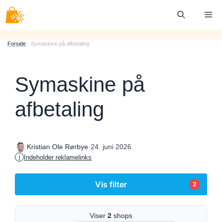
Hop
Me
til
indhold
Forside
-
Symaskine på afbetaling
Symaskine på
afbetaling
·
24. juni 2026
Kristian Ole Rørbye
Indeholder reklamelinks
i
Vis filter
2
Viser
2
shops