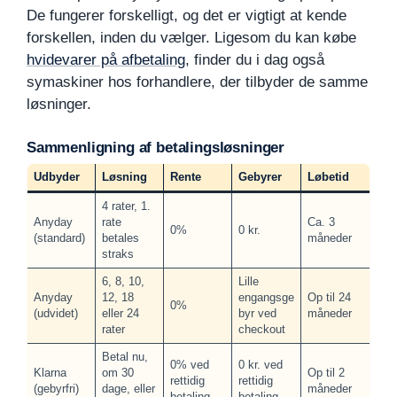
De fungerer forskelligt, og det er vigtigt at kende
forskellen, inden du vælger. Ligesom du kan købe
hvidevarer på afbetaling
, finder du i dag også
symaskiner hos forhandlere, der tilbyder de samme
løsninger.
Sammenligning af betalingsløsninger
Udbyder
Løsning
Rente
Gebyrer
Løbetid
4 rater, 1.
Anyday
rate
Ca. 3
0%
0 kr.
(standard)
betales
måneder
straks
6, 8, 10,
Lille
Anyday
12, 18
engangsge
Op til 24
0%
(udvidet)
eller 24
byr ved
måneder
rater
checkout
Betal nu,
0% ved
0 kr. ved
Klarna
om 30
Op til 2
rettidig
rettidig
(gebyrfri)
dage, eller
måneder
betaling
betaling