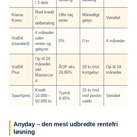
i 3 dele
Reel kredit
Klarna
Ofte høj
Månedligt
/
Variabel
Konto
rente
gebyr
delbetaling
4 måneder
ViaBill
uden
0%
0 kr.
4 måneder
(standard)
renter og
gebyrer
Op til 24
måneder,
ViaBill
ÅOP eks.
29 kr./md.
Op til 24
inkl.
Plus
24,86%
kortgebyr
måneder
Mastercar
d
Kredit
15 kr./md.
Typisk
SparXpres
10.000 –
ved positiv
Variabel
9,45%
50.000 kr.
saldo
Anyday – den mest udbredte rentefri
løsning