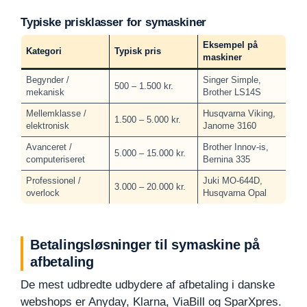
Typiske prisklasser for symaskiner
Eksempel på
Kategori
Typisk pris
maskiner
Begynder /
Singer Simple,
500 – 1.500 kr.
mekanisk
Brother LS14S
Mellemklasse /
Husqvarna Viking,
1.500 – 5.000 kr.
elektronisk
Janome 3160
Avanceret /
Brother Innov-is,
5.000 – 15.000 kr.
computeriseret
Bernina 335
Professionel /
Juki MO-644D,
3.000 – 20.000 kr.
overlock
Husqvarna Opal
Betalingsløsninger til symaskine på
afbetaling
De mest udbredte udbydere af afbetaling i danske
webshops er Anyday, Klarna, ViaBill og SparXpres.