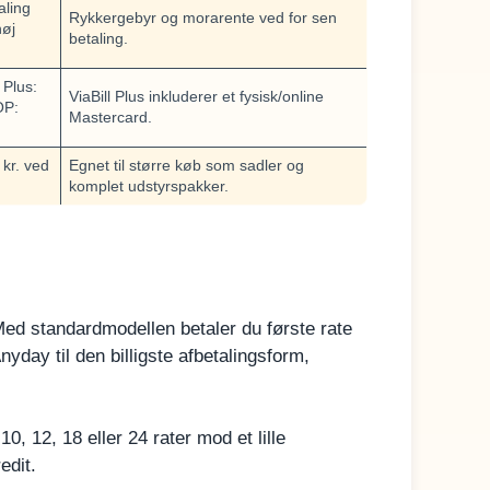
aling
Rykkergebyr og morarente ved for sen
høj
betaling.
 Plus:
ViaBill Plus inkluderer et fysisk/online
OP:
Mastercard.
 kr. ved
Egnet til større køb som sadler og
komplet udstyrspakker.
Med standardmodellen betaler du første rate
day til den billigste afbetalingsform,
0, 12, 18 eller 24 rater mod et lille
edit.