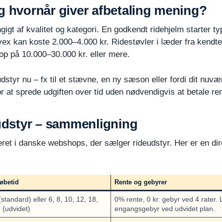
g hvornår giver afbetaling mening?
igt af kvalitet og kategori. En godkendt ridehjelm starter t
x kan koste 2.000–4.000 kr. Ridestøvler i læder fra kendte
 op på 10.000–30.000 kr. eller mere.
udstyr nu – fx til et stævne, en ny sæson eller fordi dit nuv
or at sprede udgiften over tid uden nødvendigvis at betale re
eudstyr – sammenligning
reret i danske webshops, der sælger rideudstyr. Her er en d
løbetid
Rente og gebyrer
(standard) eller 6, 8, 10, 12, 18,
0% rente, 0 kr. gebyr ved 4 rater. L
 (udvidet)
engangsgebyr ved udvidet plan.