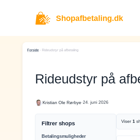
Hop
til
Shopafbetaling.dk
indhold
Forside
-
Rideudstyr på afbetaling
Rideudstyr på afb
·
24. juni 2026
Kristian Ole Rørbye
Viser
1
s
Filtrer shops
Betalingsmuligheder