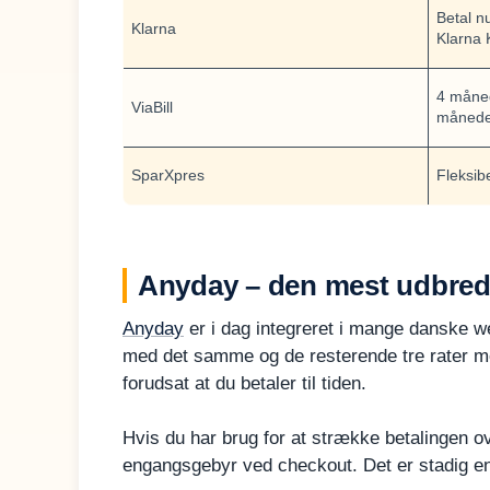
Betal nu
Klarna
Klarna 
4 måned
ViaBill
måneder
SparXpres
Fleksib
Anyday – den mest udbredte
Anyday
er i dag integreret i mange danske we
med det samme og de resterende tre rater med
forudsat at du betaler til tiden.
Hvis du har brug for at strække betalingen ove
engangsgebyr ved checkout. Det er stadig en