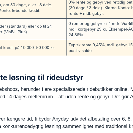
0% rente og gebyr ved rettidig bet
, om 30 dage, eller i 3 dele.
(30 dage / 3 dele). Klarna Konto: 
Konto: løbende kredit.
rente + mdl. gebyr.
0 renter og gebyrer i 4 mdr. ViaBill
er (standard) eller op til 24
mdl. kortgebyr 29 kr. Eksempel-Å
 (ViaBill Plus)
24,86%.
Typisk rente 9,45%, mdl. gebyr 15
el kredit på 10.000–50.000 kr.
positiv saldo.
 løsning til rideudstyr
bshops, herunder flere specialiserede ridebutikker online. 
 14 dages mellemrum – alt uden rente og gebyr. Det gør Any
r længere tid, tilbyder Anyday udvidet afbetaling over 6, 8, 1
 konkurrencedygtig løsning sammenlignet med traditionel kr