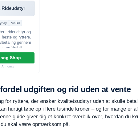
 Rideudstyr
yday
ViaBill
ter i rideudstyr og
il heste og ryttere.
afbetaling gennem
ay og Viabill.
esøg Shop
Annonce
fordel udgiften og rid uden at vente
ng for ryttere, der ønsker kvalitetsudstyr uden at skulle bet
kan hurtigt løbe op i flere tusinde kroner – og for mange er af
nne guide giver dig et konkret overblik over, hvordan du kø
vad du skal være opmærksom på.