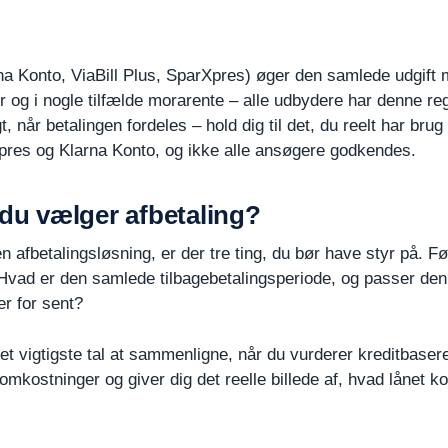
a Konto, ViaBill Plus, SparXpres) øger den samlede udgift m
 og i nogle tilfælde morarente – alle udbydere har denne reg
 når betalingen fordeles – hold dig til det, du reelt har brug 
res og Klarna Konto, og ikke alle ansøgere godkendes.
 du vælger afbetaling?
afbetalingsløsning, er der tre ting, du bør have styr på. Fø
ad er den samlede tilbagebetalingsperiode, og passer den t
er for sent?
et vigtigste tal at sammenligne, når du vurderer kreditbase
mkostninger og giver dig det reelle billede af, hvad lånet ko