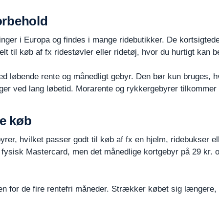
forbehold
nger i Europa og findes i mange ridebutikker. De kortsigtede
eelt til køb af fx ridestøvler eller ridetøj, hvor du hurtigt kan b
med løbende rente og månedligt gebyr. Den bør kun bruges, hv
iger ved lang løbetid. Morarente og rykkergebyrer tilkommer 
re køb
yrer, hvilket passer godt til køb af fx en hjelm, ridebukser e
et fysisk Mastercard, men det månedlige kortgebyr på 29 kr.
nden for de fire rentefri måneder. Strækker købet sig længer