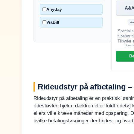
A&A
Anyday
ViaBill
An
Specialis
tilbehør t
Tilbyder 
Anyd
B
Rideudstyr på afbetaling – 
Rideudstyr på afbetaling er en praktisk løsni
ridestøvler, hjelm, dækken eller fuldt ridetøj 
ellers ville kræve måneder med opsparing. De
hvilke betalingsløsninger der findes, og h