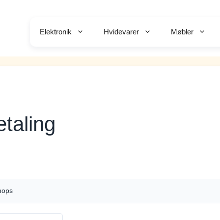
Elektronik
Hvidevarer
Møbler
etaling
hops