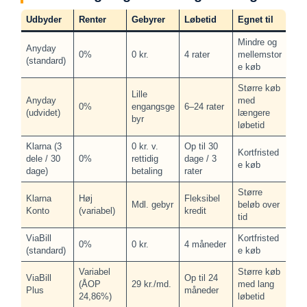
Udbyder
Renter
Gebyrer
Løbetid
Egnet til
Mindre og
Anyday
0%
0 kr.
4 rater
mellemstor
(standard)
e køb
Større køb
Lille
Anyday
med
0%
engangsge
6–24 rater
(udvidet)
længere
byr
løbetid
Klarna (3
0 kr. v.
Op til 30
Kortfristed
dele / 30
0%
rettidig
dage / 3
e køb
dage)
betaling
rater
Større
Klarna
Høj
Fleksibel
Mdl. gebyr
beløb over
Konto
(variabel)
kredit
tid
ViaBill
Kortfristed
0%
0 kr.
4 måneder
(standard)
e køb
Variabel
Større køb
ViaBill
Op til 24
(ÅOP
29 kr./md.
med lang
Plus
måneder
24,86%)
løbetid