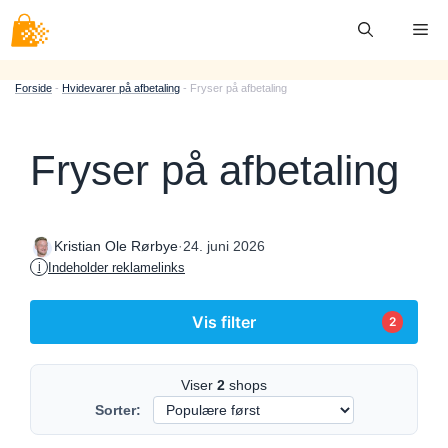
Hop
Me
til
indhold
Forside
-
Hvidevarer på afbetaling
-
Fryser på afbetaling
Fryser på afbetaling
·
24. juni 2026
Kristian Ole Rørbye
Indeholder reklamelinks
i
Vis filter
2
Viser
2
shops
Sorter: