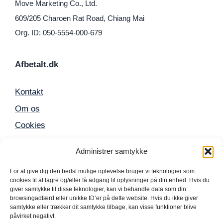
Move Marketing Co., Ltd.
609/205 Charoen Rat Road, Chiang Mai
Org. ID: 050-5554-000-679
Afbetalt.dk
Kontakt
Om os
Cookies
Sitemap
Administrer samtykke
For at give dig den bedst mulige oplevelse bruger vi teknologier som
Populære produkter
cookies til at lagre og/eller få adgang til oplysninger på din enhed. Hvis du
giver samtykke til disse teknologier, kan vi behandle data som din
browsingadfærd eller unikke ID’er på dette website. Hvis du ikke giver
Mobil
samtykke eller trækker dit samtykke tilbage, kan visse funktioner blive
påvirket negativt.
iPhone