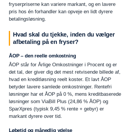
fryserpriserne kan variere markant, og en lavere
pris hos én forhandler kan opveje en lidt dyrere
betalingsløsning.
Hvad skal du tjekke, inden du vælger
afbetaling på en fryser?
ÅOP – den reelle omkostning
ÅOP står for Årlige Omkostninger i Procent og er
det tal, der giver dig det mest retvisende billede af,
hvad en kreditløsning reelt koster. Et lavt ÅOP
betyder lavere samlede omkostninger. Rentefri
løsninger har et ÅOP på 0 %, mens kreditbaserede
løsninger som ViaBill Plus (24,86 % ÅOP) og
SparXpres (typisk 9,45 % rente + gebyr) er
markant dyrere over tid.
Løbetid og månedlig ydelse