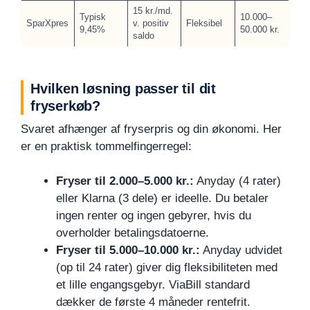
15 kr./md.
Typisk
10.000–
SparXpres
v. positiv
Fleksibel
9,45%
50.000 kr.
saldo
Hvilken løsning passer til dit
fryserkøb?
Svaret afhænger af fryserpris og din økonomi. Her
er en praktisk tommelfingerregel:
Fryser til 2.000–5.000 kr.:
Anyday (4 rater)
eller Klarna (3 dele) er ideelle. Du betaler
ingen renter og ingen gebyrer, hvis du
overholder betalingsdatoerne.
Fryser til 5.000–10.000 kr.:
Anyday udvidet
(op til 24 rater) giver dig fleksibiliteten med
et lille engangsgebyr. ViaBill standard
dækker de første 4 måneder rentefrit.