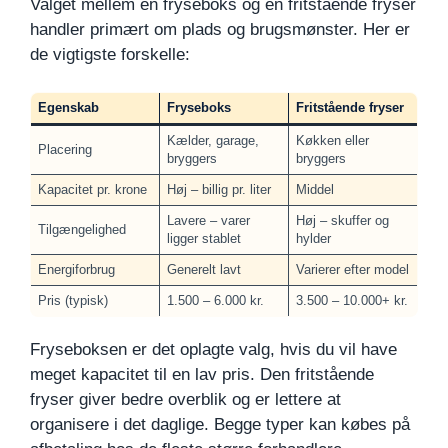
Valget mellem en fryseboks og en fritstående fryser
handler primært om plads og brugsmønster. Her er
de vigtigste forskelle:
Egenskab
Fryseboks
Fritstående fryser
Kælder, garage,
Køkken eller
Placering
bryggers
bryggers
Kapacitet pr. krone
Høj – billig pr. liter
Middel
Lavere – varer
Høj – skuffer og
Tilgængelighed
ligger stablet
hylder
Energiforbrug
Generelt lavt
Varierer efter model
Pris (typisk)
1.500 – 6.000 kr.
3.500 – 10.000+ kr.
Fryseboksen er det oplagte valg, hvis du vil have
meget kapacitet til en lav pris. Den fritstående
fryser giver bedre overblik og er lettere at
organisere i det daglige. Begge typer kan købes på