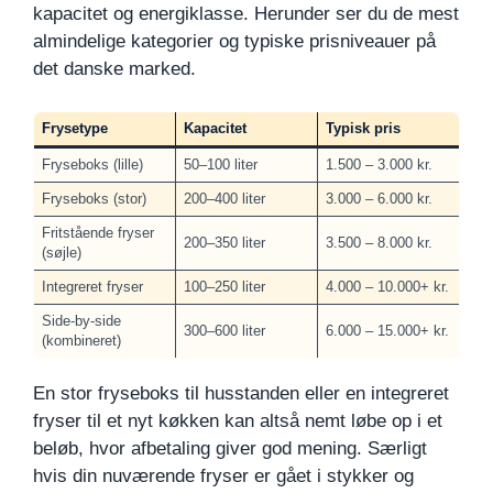
kapacitet og energiklasse. Herunder ser du de mest
almindelige kategorier og typiske prisniveauer på
det danske marked.
Frysetype
Kapacitet
Typisk pris
Fryseboks (lille)
50–100 liter
1.500 – 3.000 kr.
Fryseboks (stor)
200–400 liter
3.000 – 6.000 kr.
Fritstående fryser
200–350 liter
3.500 – 8.000 kr.
(søjle)
Integreret fryser
100–250 liter
4.000 – 10.000+ kr.
Side-by-side
300–600 liter
6.000 – 15.000+ kr.
(kombineret)
En stor fryseboks til husstanden eller en integreret
fryser til et nyt køkken kan altså nemt løbe op i et
beløb, hvor afbetaling giver god mening. Særligt
hvis din nuværende fryser er gået i stykker og