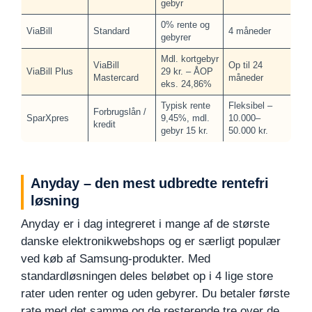
gebyr
0% rente og
ViaBill
Standard
4 måneder
gebyrer
Mdl. kortgebyr
ViaBill
Op til 24
ViaBill Plus
29 kr. – ÅOP
Mastercard
måneder
eks. 24,86%
Typisk rente
Fleksibel –
Forbrugslån /
SparXpres
9,45%, mdl.
10.000–
kredit
gebyr 15 kr.
50.000 kr.
Anyday – den mest udbredte rentefri
løsning
Anyday er i dag integreret i mange af de største
danske elektronikwebshops og er særligt populær
ved køb af Samsung-produkter. Med
standardløsningen deles beløbet op i 4 lige store
rater uden renter og uden gebyrer. Du betaler første
rate med det samme og de resterende tre over de