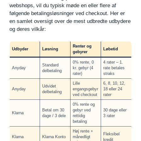
webshops, vil du typisk møde en eller flere af
følgende betalingsløsninger ved checkout. Her er
en samlet oversigt over de mest udbredte udbydere
og deres vilkår:
Renter og
Udbyder
Løsning
Løbetid
gebyrer
0% rente, 0
4 rater – 1.
Standard
Anyday
kr. gebyr (4
rate betales
delbetaling
rater)
straks
Lille
6, 8, 10, 12,
Udvidet
Anyday
engangsgebyr
18 eller 24
delbetaling
ved checkout
rater
0% rente og
Betal om 30
gebyr ved
30 dage eller
Klarna
dage / 3 dele
rettidig
3 rater
betaling
Høj rente +
Fleksibel
Klarna
Klarna Konto
månedligt
kredit