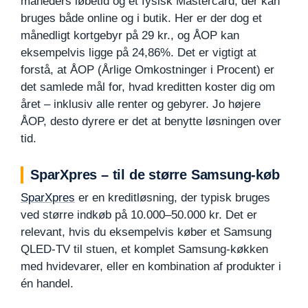
måneders løbetid og et fysisk Mastercard, der kan
bruges både online og i butik. Her er der dog et
månedligt kortgebyr på 29 kr., og ÅOP kan
eksempelvis ligge på 24,86%. Det er vigtigt at
forstå, at ÅOP (Årlige Omkostninger i Procent) er
det samlede mål for, hvad kreditten koster dig om
året – inklusiv alle renter og gebyrer. Jo højere
ÅOP, desto dyrere er det at benytte løsningen over
tid.
SparXpres – til de større Samsung-køb
SparXpres
er en kreditløsning, der typisk bruges
ved større indkøb på 10.000–50.000 kr. Det er
relevant, hvis du eksempelvis køber et Samsung
QLED-TV til stuen, et komplet Samsung-køkken
med hvidevarer, eller en kombination af produkter i
én handel.