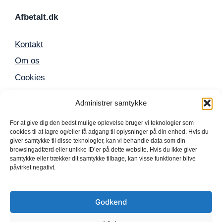
Afbetalt.dk
Kontakt
Om os
Cookies
Sitemap
Administrer samtykke
For at give dig den bedst mulige oplevelse bruger vi teknologier som
Populære produkter
cookies til at lagre og/eller få adgang til oplysninger på din enhed. Hvis du
giver samtykke til disse teknologier, kan vi behandle data som din
browsingadfærd eller unikke ID’er på dette website. Hvis du ikke giver
Mobil
samtykke eller trækker dit samtykke tilbage, kan visse funktioner blive
påvirket negativt.
iPhone
TV
Godkend
Computer
Elektronik