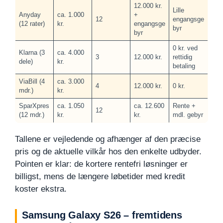
12.000 kr.
Lille
Anyday
ca. 1.000
+
12
engangsge
(12 rater)
kr.
engangsge
byr
byr
0 kr. ved
Klarna (3
ca. 4.000
3
12.000 kr.
rettidig
dele)
kr.
betaling
ViaBill (4
ca. 3.000
4
12.000 kr.
0 kr.
mdr.)
kr.
SparXpres
ca. 1.050
ca. 12.600
Rente +
12
(12 mdr.)
kr.
kr.
mdl. gebyr
Tallene er vejledende og afhænger af den præcise
pris og de aktuelle vilkår hos den enkelte udbyder.
Pointen er klar: de kortere rentefri løsninger er
billigst, mens de længere løbetider med kredit
koster ekstra.
Samsung Galaxy S26 – fremtidens