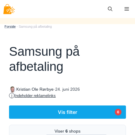
Hop
Me
til
indhold
Forside
-
Samsung på afbetaling
Samsung på
afbetaling
·
24. juni 2026
Kristian Ole Rørbye
Indeholder reklamelinks
i
Vis filter
6
Viser
6
shops