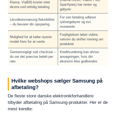
Klarna, ViaBill) koster intet
SparXpres) har renter og
ekstra ved rettidig betaling
gebyrer
For sen betaling udløser
Likviditetsmæssig fleksibilitet
rykkergebyrer og evt.
– du bevarer din opsparing
morarente
Forpligtelsen løber videre,
Mulighed for at købe nyeste
selvom du skifter mening om
model frem for at vente
produktet
Gennemsigtigt ved checkout –
Kreditvurdering kan afvise
du ser det præcise beløb per
ansøgningen, hvis din
rate
økonomi ikke godkendes
Hvilke webshops sælger Samsung på
afbetaling?
De fleste store danske elektronikforhandlere
tilbyder afbetaling på Samsung-produkter. Her er de
mest kendte: