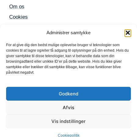
Om os
Cookies
Sitemap
Administrer samtykke
For at give dig den bedst mulige oplevelse bruger vi teknologier som
Populære produkter
cookies til at lagre og/eller få adgang til oplysninger på din enhed. Hvis du
giver samtykke til disse teknologier, kan vi behandle data som din
browsingadfærd eller unikke ID’er på dette website. Hvis du ikke giver
Mobil
samtykke eller trækker dit samtykke tilbage, kan visse funktioner blive
påvirket negativt.
iPhone
TV
Godkend
Computer
Elektronik
Afvis
Vis indstillinger
© 2025 shopafbetaling.dk • Build with
by Move
Marketing
Cookiepolitik