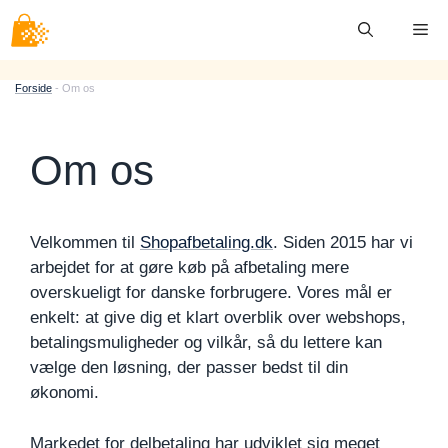
Hop
Me
til
indhold
Forside
-
Om os
Om os
Velkommen til
Shopafbetaling.dk
. Siden 2015 har vi
arbejdet for at gøre køb på afbetaling mere
overskueligt for danske forbrugere. Vores mål er
enkelt: at give dig et klart overblik over webshops,
betalingsmuligheder og vilkår, så du lettere kan
vælge den løsning, der passer bedst til din
økonomi.
Markedet for delbetaling har udviklet sig meget