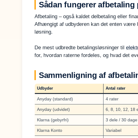
Sådan fungerer afbetaling 
Afbetaling – også kaldet delbetaling eller fina
Afhængigt af udbyderen kan det enten være he
løsning.
De mest udbredte betalingsløsninger til
elekt
for, hvordan raterne fordeles, og hvad det eve
Sammenligning af afbetali
Udbyder
Antal rater
Anyday (standard)
4 rater
Anyday (udvidet)
6, 8, 10, 12, 18 
Klarna (gebyrfri)
3 dele / 30 dage
Klarna Konto
Variabel