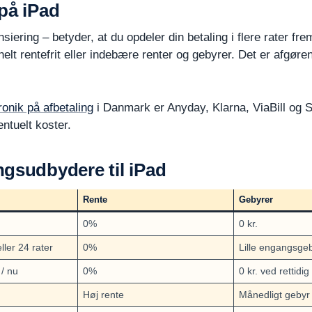
på iPad
nsiering – betyder, at du opdeler din betaling i flere rater fr
lt rentefrit eller indebære renter og gebyrer. Det er afgøre
ronik på afbetaling
i Danmark er Anyday, Klarna, ViaBill og 
ntuelt koster.
ngsudbydere til iPad
Rente
Gebyrer
0%
0 kr.
eller 24 rater
0%
Lille engangsge
 / nu
0%
0 kr. ved rettidig
Høj rente
Månedligt gebyr