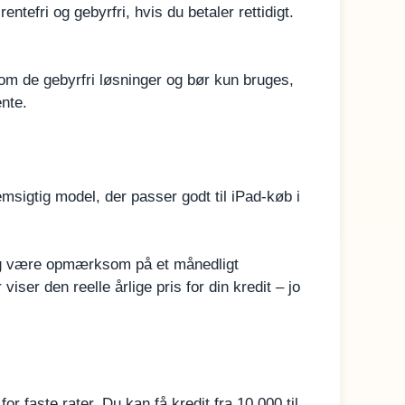
entefri og gebyrfri, hvis du betaler rettidigt.
om de gebyrfri løsninger og bør kun bruges,
nte.
emsigtig model, der passer godt til iPad-køb i
u dog være opmærksom på et månedligt
er den reelle årlige pris for din kredit – jo
r faste rater. Du kan få kredit fra 10.000 til