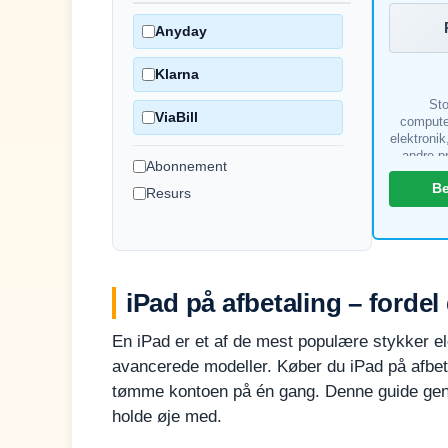
Anyday
Klarna
Sto
ViaBill
compute
elektronik
andre p
Abonnement
Muligh
B
K
Resurs
beta
iPad på afbetaling – forde
En iPad er et af de mest populære stykker ele
avancerede modeller. Køber du iPad på afbet
tømme kontoen på én gang. Denne guide genne
holde øje med.