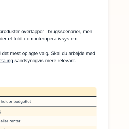
produkter overlapper i brugsscenarier, men
yder et fuldt computeroperativsystem.
d det mest oplagte valg. Skal du arbejde med
taling
sandsynligvis mere relevant.
e holder budgettet
g
eller renter