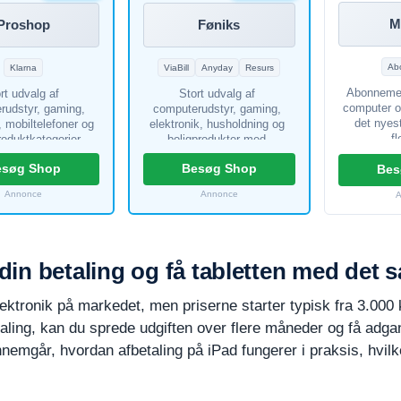
M
Proshop
Føniks
Ab
Klarna
ViaBill
Anyday
Resurs
Abonnemen
rt udvalg af
Stort udvalg af
computer o
rudstyr, gaming,
computerudstyr, gaming,
det nyes
, mobiltelefoner og
elektronik, husholdning og
fl
roduktkategorier.
boligprodukter med
betalin
ed for at vælge
mulighed for betaling via
esøg Shop
Besøg Shop
larna som
ViaBill, Anyday eller Resurs
Bes
lingsløsning.
Bank.
Annonce
Annonce
l din betaling og få tabletten med det
ktronik på markedet, men priserne starter typisk fra 3.000 k
aling, kan du sprede udgiften over flere måneder og få adg
mgår, hvordan afbetaling på iPad fungerer i praksis, hvilke