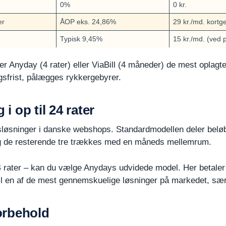
0%
0 kr.
er
ÅOP eks. 24,86%
29 kr./md. kortg
Typisk 9,45%
15 kr./md. (ved p
 er Anyday (4 rater) eller ViaBill (4 måneder) de mest oplagte
ngsfrist, pålægges rykkergebyrer.
i op til 24 rater
sløsninger i danske webshops. Standardmodellen deler beløbet
og de resterende tre trækkes med en måneds mellemrum.
24 rater – kan du vælge Anydays udvidede model. Her betaler
il en af de mest gennemskuelige løsninger på markedet, særl
forbehold