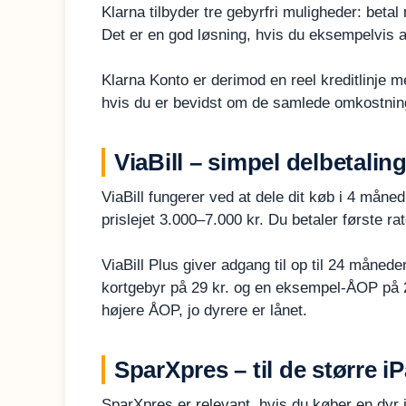
Klarna tilbyder tre gebyrfri muligheder: betal n
Det er en god løsning, hvis du eksempelvis afv
Klarna Konto er derimod en reel kreditlinje 
hvis du er bevidst om de samlede omkostnin
ViaBill – simpel delbetali
ViaBill fungerer ved at dele dit køb i 4 måned
prislejet 3.000–7.000 kr. Du betaler første r
ViaBill Plus giver adgang til op til 24 måne
kortgebyr på 29 kr. og en eksempel-ÅOP på 24,
højere ÅOP, jo dyrere er lånet.
SparXpres – til de større i
SparXpres er relevant, hvis du køber en dyr iP