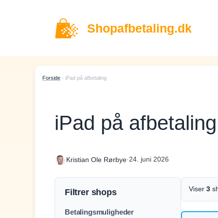
Hop
til
Shopafbetaling.dk
indhold
Forside
-
iPad på afbetaling
iPad på afbetaling
·
24. juni 2026
Kristian Ole Rørbye
Viser
3
s
Filtrer shops
Betalingsmuligheder