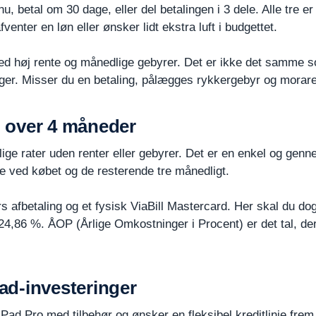
u, betal om 30 dage, eller del betalingen i 3 dele. Alle tre er r
enter en løn eller ønsker lidt ekstra luft i budgettet.
med høj rente og månedlige gebyrer. Det er ikke det samme s
ger. Misser du en betaling, pålægges rykkergebyr og morare
ng over 4 måneder
lige rater uden renter eller gebyrer. Det er en enkel og genn
ate ved købet og de resterende tre månedligt.
ders afbetaling og et fysisk ViaBill Mastercard. Her skal d
86 %. ÅOP (Årlige Omkostninger i Procent) er det tal, der vis
Pad-investeringer
ad Pro med tilbehør og ønsker en fleksibel kreditlinje frem fo