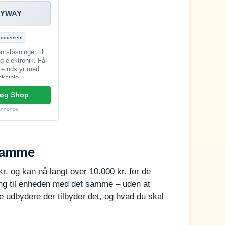
YWAY
onnement
tsløsninger til
g elektronik. Få
te udstyr med
eksible
gsmuligheder.
øg Shop
Annonce
 samme
r. og kan nå langt over 10.000 kr. for de
ang til enheden med det samme – uden at
 udbydere der tilbyder det, og hvad du skal