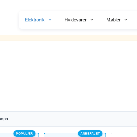
Elektronik
Hvidevarer
Møbler
hops
POPULÆR
ANBEFALET