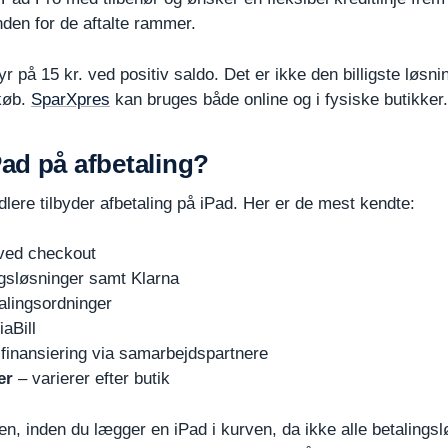
inden for de aftalte rammer.
r på 15 kr. ved positiv saldo. Det er ikke den billigste lø
dkøb.
SparXpres
kan bruges både online og i fysiske butikker.
ad på afbetaling?
lere tilbyder afbetaling på iPad. Her er de mest kendte:
 ved checkout
ngsløsninger samt Klarna
alingsordninger
aBill
-finansiering via samarbejdspartnere
er
– varierer efter butik
en, inden du lægger en iPad i kurven, da ikke alle betalingslø