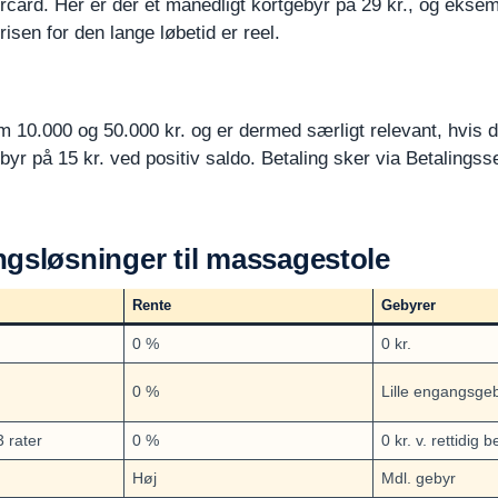
stercard. Her er der et månedligt kortgebyr på 29 kr., og eks
sen for den lange løbetid er reel.
em 10.000 og 50.000 kr. og er dermed særligt relevant, hvis
yr på 15 kr. ved positiv saldo. Betaling sker via Betalingss
ngsløsninger til massagestole
Rente
Gebyrer
0 %
0 kr.
0 %
Lille engangsge
3 rater
0 %
0 kr. v. rettidig b
Høj
Mdl. gebyr