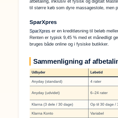
afbetaling, inklusiv et fysisk og digitalt Ma
til større køb som dyre massagestole, men pri
SparXpres
SparXpres
er en kreditløsning til beløb mell
Renten er typisk 9,45 % med et månedligt geb
bruges både online og i fysiske butikker.
Sammenligning af afbetali
Udbyder
Løbetid
Anyday (standard)
4 rater
Anyday (udvidet)
6–24 rater
Klarna (3 dele / 30 dage)
Op til 30 dage / 
Klarna Konto
Variabel