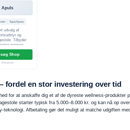
Apuls
nder
SparXpres
rt udvalg af
onsudstyr og
stole. Tilbyder
siering gennem
er og SparXpres.
esøg Shop
Annonce
 fordel en stor investering over tid
ed for at anskaffe dig et af de dyreste wellness-produkter p
gestole starter typisk fra 5.000–8.000 kr. og kan nå op over
y-teknologi. Afbetaling gør det muligt at matche udgiften m