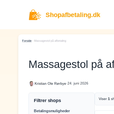
Hop
til
Shopafbetaling.dk
indhold
Forside
-
Massagestol på afbetaling
Massagestol på af
·
24. juni 2026
Kristian Ole Rørbye
Viser
1
s
Filtrer shops
Betalingsmuligheder