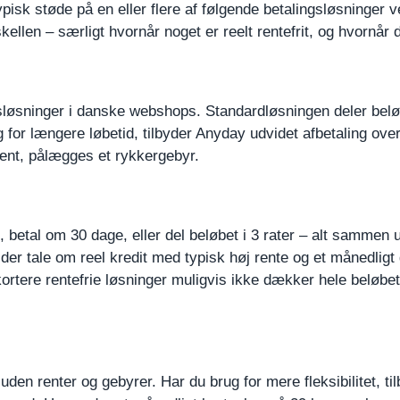
ypisk støde på en eller flere af følgende betalingsløsninger
kellen – særligt hvornår noget er reelt rentefrit, og hvornår 
sløsninger i danske webshops. Standardløsningen deler beløb
for længere løbetid, tilbyder Anyday udvidet afbetaling over 6
ent, pålægges et rykkergebyr.
nu, betal om 30 dage, eller del beløbet i 3 rater – alt sammen
 der tale om reel kredit med typisk høj rente og et månedligt
tere rentefrie løsninger muligvis ikke dækker hele beløbet, 
 uden renter og gebyrer. Har du brug for mere fleksibilitet, ti