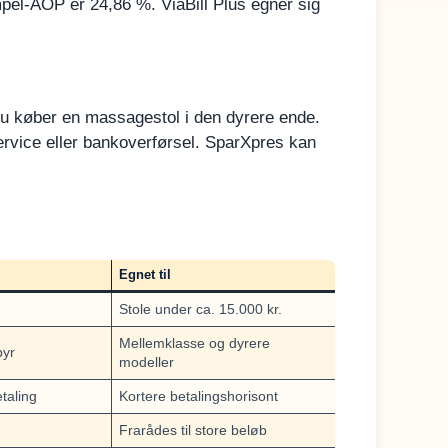
empel-ÅOP er 24,86 %. ViaBill Plus egner sig
 du køber en massagestol i den dyrere ende.
ervice eller bankoverførsel. SparXpres kan
Egnet til
Stole under ca. 15.000 kr.
Mellemklasse og dyrere
byr
modeller
etaling
Kortere betalingshorisont
Frarådes til store beløb