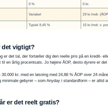
0 %
0 kr.
Variabel
29 kr./mdr. (ÅO
Typisk 9,45 %
15 kr./mdr. v. pos
 det vigtigt?
er det tal, der fortæller dig den reelle pris på en kredit- ell
il en årlig procentsats. Jo højere ÅOP, desto dyrere er det a
s 30.000 kr. med en løsning med 24,86 % ÅOP over 24 måne
g minimale gebyrer – som Anyday i standardform – er altid at
r er det reelt gratis?