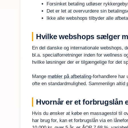
Forsinket betaling udløser rykkergebyr
Det er let at overvurdere sin betalin
Ikke alle webshops tilbyder alle afbeta
Hvilke webshops sælger ma
En del danske og internationale webshops, de
bl.a. specialforretninger inden for wellness 
hvilke løsninger der er tilgængelige for det s
Mange
møbler på afbetaling
-forhandlere har 
ofte en standardmulighed. Sammenlign altid 
Hvornår er et forbrugslån e
Hvis du ønsker at købe en massagestol til ov
har brug for, kan et forbrugslån via en lånef
10.000 kr. over 5 år, er ÅOP 7,68 %, variabe