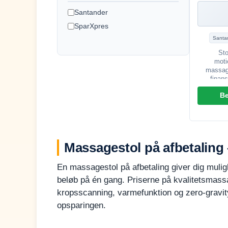
Santander
SparXpres
Santa
Sto
moti
massage
finan
Santand
B
Massagestol på afbetaling –
En massagestol på afbetaling giver dig muligh
beløb på én gang. Priserne på kvalitetsmassa
kropsscanning, varmefunktion og zero-gravit
opsparingen.