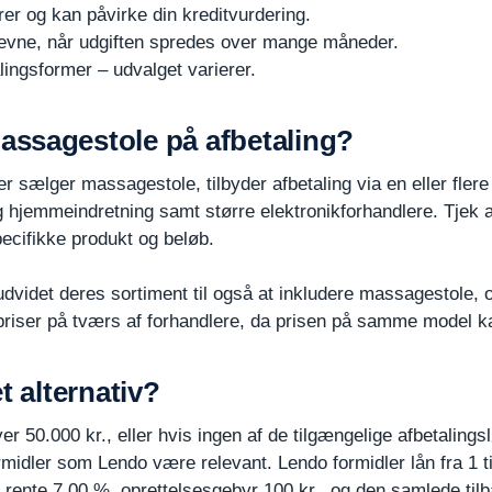
er og kan påvirke din kreditvurdering.
gsevne, når udgiften spredes over mange måneder.
lingsformer – udvalget varierer.
ssagestole på afbetaling?
r sælger massagestole, tilbyder afbetaling via en eller fle
og hjemmeindretning samt større elektronikforhandlere. Tjek a
pecifikke produkt og beløb.
udvidet deres sortiment til også at inkludere massagestole, og
priser på tværs af forhandlere, da prisen på samme model k
t alternativ?
er 50.000 kr., eller hvis ingen af de tilgængelige afbetalin
ormidler som Lendo være relevant. Lendo formidler lån fra 1 t
l rente 7,00 %, oprettelsesgebyr 100 kr., og den samlede til