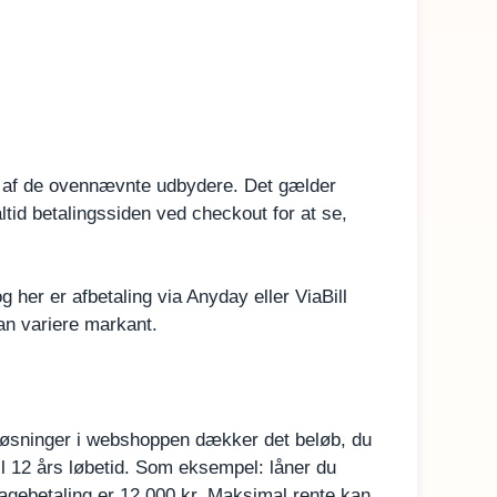
re af de ovennævnte udbydere. Det gælder
ltid betalingssiden ved checkout for at se,
 her er afbetaling via Anyday eller ViaBill
an variere markant.
gsløsninger i webshoppen dækker det beløb, du
il 12 års løbetid. Som eksempel: låner du
bagebetaling er 12.000 kr. Maksimal rente kan