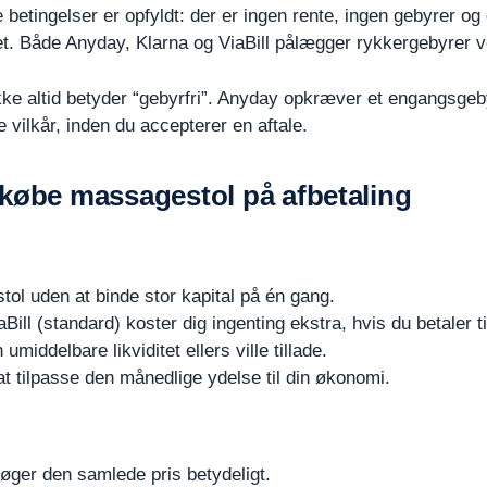
re betingelser er opfyldt: der er ingen rente, ingen gebyrer og 
. Både Anyday, Klarna og ViaBill pålægger rykkergebyrer ve
kke altid betyder “gebyrfri”. Anyday opkræver et engangsgeby
e vilkår, inden du accepterer en aftale.
 købe massagestol på afbetaling
ol uden at binde stor kapital på én gang.
ll (standard) koster dig ingenting ekstra, hvis du betaler til
iddelbare likviditet ellers ville tillade.
 at tilpasse den månedlige ydelse til din økonomi.
øger den samlede pris betydeligt.