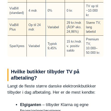
TV op til
ViaBill
4 mdr.
0%
0 kr.
~10.000
(standard)
kr.
29 kr./mdr.
Større TV,
ViaBill
Op til 24
Variabel
(ÅOP eks.
lang
Plus
mdr.
24,86%)
løbetid
Premium
15 kr./mdr.
Typisk
TV,
SparXpres
Variabel
v. positiv
9,45%
10.000–
saldo
50.000 kr.
Hvilke butikker tilbyder TV på
afbetaling?
Langt de fleste større danske elektronikbutikker
tilbyder i dag afbetaling. Her er de mest kendte:
Elgiganten
– tilbyder Klarna og egne
finansieringsløsninger.