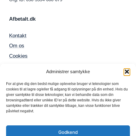
Afbetalt.dk
Kontakt
Om os
Cookies
Sitemap
Administrer samtykke
For at give dig den bedst mulige oplevelse bruger vi teknologier som
Populære produkter
cookies til at lagre og/eller få adgang til oplysninger på din enhed. Hvis du
giver samtykke til disse teknologier, kan vi behandle data som din
browsingadfærd eller unikke ID’er på dette website. Hvis du ikke giver
Mobil
samtykke eller trækker dit samtykke tilbage, kan visse funktioner blive
påvirket negativt.
iPhone
TV
Godkend
Computer