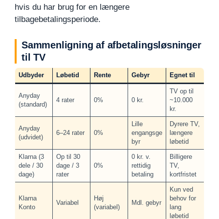
hvis du har brug for en længere
tilbagebetalingsperiode.
Sammenligning af afbetalingsløsninger
til TV
Udbyder
Løbetid
Rente
Gebyr
Egnet til
TV op til
Anyday
4 rater
0%
0 kr.
~10.000
(standard)
kr.
Lille
Dyrere TV,
Anyday
6–24 rater
0%
engangsge
længere
(udvidet)
byr
løbetid
Klarna (3
Op til 30
0 kr. v.
Billigere
dele / 30
dage / 3
0%
rettidig
TV,
dage)
rater
betaling
kortfristet
Kun ved
Klarna
Høj
behov for
Variabel
Mdl. gebyr
Konto
(variabel)
lang
løbetid