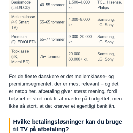
Basismodel
1.500–4.000
TCL, Hisense,
40–55 tommer
(LED/LCD)
kr.
Philips
Mellemklasse
4.000–9.000
Samsung,
(4K Smart
55–65 tommer
kr.
LG, Sony
TV)
Premium
9.000–20.000
Samsung,
65–77 tommer
(QLED/OLED)
kr.
LG, Sony
Topklasse
20.000–
Samsung,
(8K,
75+ tommer
80.000+ kr.
LG, Sony
MicroLED)
For de fleste danskere er det mellemklasse- og
premiumsegmentet, der er mest relevant – og det
er netop her, afbetaling giver størst mening, fordi
beløbet er stort nok til at mærke på budgettet, men
ikke så stort, at det kræver et egentligt banklån.
Hvilke betalingsløsninger kan du bruge
til TV på afbetaling?