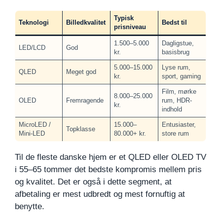
Typisk
Teknologi
Billedkvalitet
Bedst til
prisniveau
1.500–5.000
Dagligstue,
LED/LCD
God
kr.
basisbrug
5.000–15.000
Lyse rum,
QLED
Meget god
kr.
sport, gaming
Film, mørke
8.000–25.000
OLED
Fremragende
rum, HDR-
kr.
indhold
MicroLED /
15.000–
Entusiaster,
Topklasse
Mini-LED
80.000+ kr.
store rum
Til de fleste danske hjem er et QLED eller OLED TV
i 55–65 tommer det bedste kompromis mellem pris
og kvalitet. Det er også i dette segment, at
afbetaling er mest udbredt og mest fornuftig at
benytte.