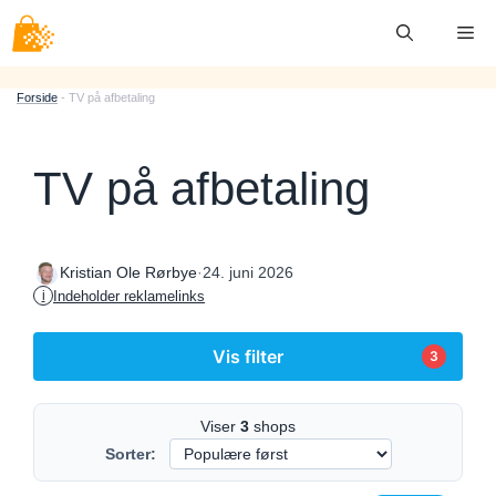
Hop
Me
til
indhold
Forside
-
TV på afbetaling
TV på afbetaling
·
24. juni 2026
Kristian Ole Rørbye
Indeholder reklamelinks
i
Vis filter
3
Viser
3
shops
Sorter: