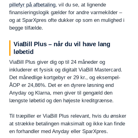
pillefyr på afbetaling
, vil du se, at lignende
finansieringslogik gælder for andre varmekilder –
og at SparXpres ofte dukker op som en mulighed i
begge tilfælde.
ViaBill Plus – når du vil have lang
løbetid
ViaBill Plus giver dig op til 24 måneder og
inkluderer et fysisk og digitalt ViaBill Mastercard.
Det månedlige kortgebyr er 29 kr., og eksempel-
ÅOP er 24,86%. Det er en dyrere løsning end
Anyday og Klarna, men giver til gengæld den
længste løbetid og den højeste kreditgrænse.
Til træpiller er ViaBill Plus relevant, hvis du ønsker
at strække betalingen maksimalt og ikke kan finde
en forhandler med Anyday eller SparXpres.