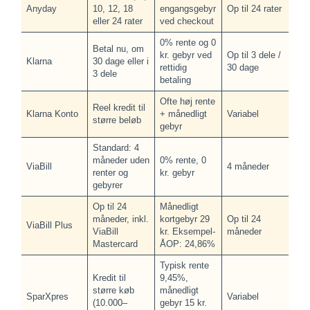
Anyday
10, 12, 18
engangsgebyr
Op til 24 rater
eller 24 rater
ved checkout
0% rente og 0
Betal nu, om
kr. gebyr ved
Op til 3 dele /
Klarna
30 dage eller i
rettidig
30 dage
3 dele
betaling
Ofte høj rente
Reel kredit til
Klarna Konto
+ månedligt
Variabel
større beløb
gebyr
Standard: 4
måneder uden
0% rente, 0
ViaBill
4 måneder
renter og
kr. gebyr
gebyrer
Op til 24
Månedligt
måneder, inkl.
kortgebyr 29
Op til 24
ViaBill Plus
ViaBill
kr. Eksempel-
måneder
Mastercard
ÅOP: 24,86%
Typisk rente
Kredit til
9,45%,
større køb
månedligt
SparXpres
Variabel
(10.000–
gebyr 15 kr.