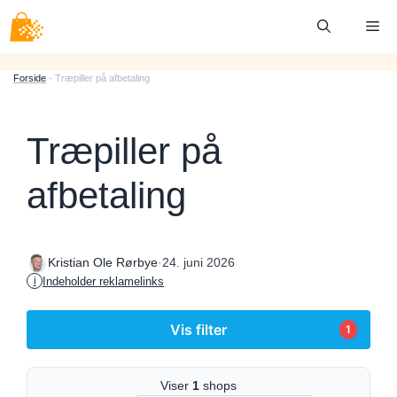
Hop
Me
til
indhold
Forside
-
Træpiller på afbetaling
Træpiller på
afbetaling
·
24. juni 2026
Kristian Ole Rørbye
Indeholder reklamelinks
i
Vis filter
1
Viser
1
shops