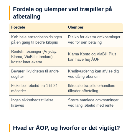
Fordele og ulemper ved træpiller på
afbetaling
Fordele
Ulemper
Køb hele sæsonbeholdningen
Risiko for ekstra omkostninger
på én gang til bedre kilopris
ved for sen betaling
Rentefri løsninger (Anyday,
Klarna Konto og ViaBill Plus
Klarna, ViaBill standard)
kan have høj ÅOP
koster intet ekstra
Bevarer likviditeten til andre
Kreditvurdering kan afvise dig
udgifter
ved dårlig økonomi
Fleksibel løbetid fra 1 til 24
Ikke alle træpilleforhandlere
måneder
tilbyder afbetaling
Ingen sikkerhedsstillelse
Større samlede omkostninger
kræves
ved lang løbetid med rente
Hvad er ÅOP, og hvorfor er det vigtigt?