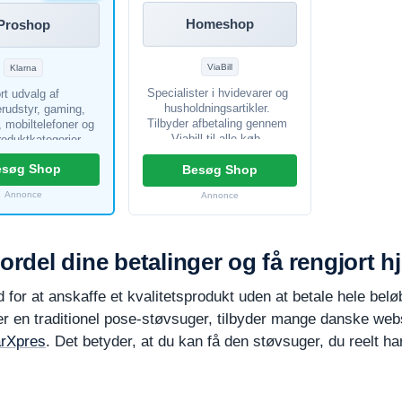
Homeshop
Proshop
ViaBill
Klarna
Specialister i hvidevarer og
rt udvalg af
husholdningsartikler.
rudstyr, gaming,
Tilbyder afbetaling gennem
, mobiltelefoner og
Viabill til alle køb.
roduktkategorier.
ed for at vælge
esøg Shop
larna som
Besøg Shop
lingsløsning.
Annonce
Annonce
fordel dine betalinger og få rengjort 
d for at anskaffe et kvalitetsprodukt uden at betale hele be
er en traditionel pose-støvsuger, tilbyder mange danske webs
rXpres
. Det betyder, at du kan få den støvsuger, du reelt har