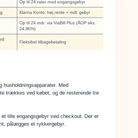
Op til 24 rater med engangsgebyr
ng
Klarna Konto: høj rente + mdl. gebyr
Op til 24 mdr. via ViaBill Plus (ÅOP eks.
24,86%)
ved
Fleksibel tilbagebetaling
 og husholdningsapparater. Med
ate trækkes ved købet, og de resterende tre
d et lille engangsgebyr ved checkout. Der er
sent, pålægges et rykkergebyr.