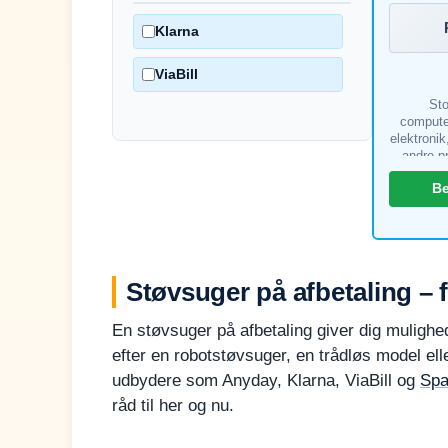
Klarna
ViaBill
Sto
compute
elektronik
andre p
Muligh
B
K
beta
Støvsuger på afbetaling – 
En støvsuger på afbetaling giver dig mulighe
efter en robotstøvsuger, en trådløs model ell
udbydere som Anyday, Klarna, ViaBill og
Spa
råd til her og nu.