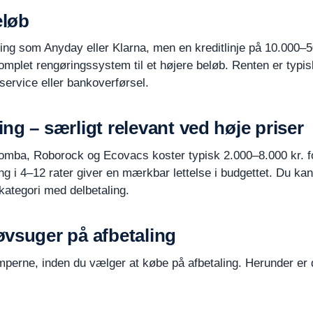
eløb
ng som Anyday eller Klarna, men en kreditlinje på 10.000–50
omplet rengøringssystem til et højere beløb. Renten er typi
sservice eller bankoverførsel.
ng – særligt relevant ved høje priser
ba, Roborock og Ecovacs koster typisk 2.000–8.000 kr. for
eling i 4–12 rater giver en mærkbar lettelse i budgettet. Du 
kategori med delbetaling.
øvsuger på afbetaling
emperne, inden du vælger at købe på afbetaling. Herunder er 