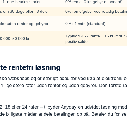
– 1. rate betales straks
0% rente, 0 kr. gebyr (standard)
u, om 30 dage eller i 3 dele
0% rente/gebyr ved rettidig betali
er uden renter og gebyrer
0% i 4 mdr. (standard)
Typisk 9,45% rente + 15 kr./mdr. 
10.000–50.000 kr.
positiv saldo
e rentefri løsning
danske webshops og er særligt populær ved køb af elektronik
4 lige store rater uden renter og uden gebyrer. Den første r
2, 18 eller 24 rater – tilbyder Anyday en udvidet løsning me
f de billigste måder at dele betalingen op på. Betaler du for 