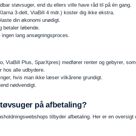
ar støvsuger, end du ellers ville have råd til på én gang.
arna 3-delt, ViaBill 4 mdr.) koster dig ikke ekstra.
elaste din økonomi unødigt.
 betaler løbende.
 ingen lang ansøgningsproces.
o, ViaBill Plus, SparXpres) medfører renter og gebyrer, so
r hos alle udbydere.
inger, hvis man ikke læser vilkårene grundigt.
e end nødvendigt.
støvsuger på afbetaling?
sholdningswebshops tilbyder afbetaling. Her er en oversigt 