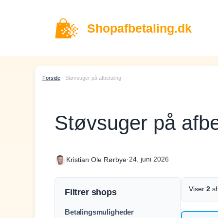
Hop
til
Shopafbetaling.dk
indhold
Forside
-
Støvsuger på afbetaling
Støvsuger på afbe
·
24. juni 2026
Kristian Ole Rørbye
Viser
2
s
Filtrer shops
Betalingsmuligheder