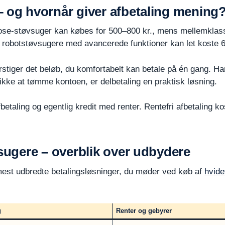
– og hvornår giver afbetaling mening
pose-støvsuger kan købes for 500–800 kr., mens mellemklass
 robotstøvsugere med avancerede funktioner kan let koste 6
rstiger det beløb, du komfortabelt kan betale på én gang. Ha
ikke at tømme kontoen, er delbetaling en praktisk løsning.
fbetaling og egentlig kredit med renter. Rentefri afbetaling k
vsugere – overblik over udbydere
mest udbredte betalingsløsninger, du møder ved køb af
hvide
g
Renter og gebyrer