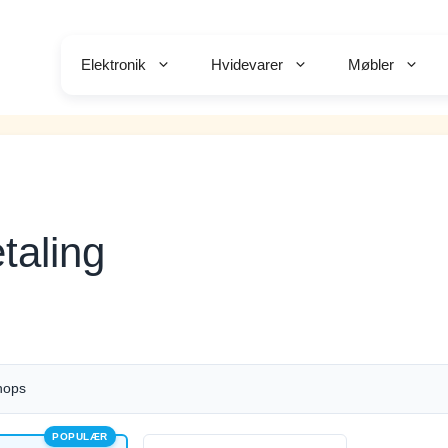
Elektronik
Hvidevarer
Møbler
taling
hops
POPULÆR