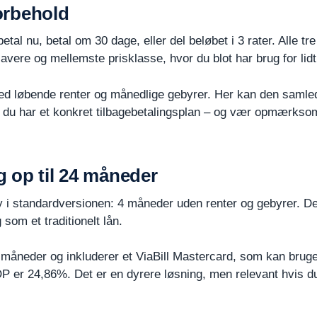
forbehold
tal nu, betal om 30 dage, eller del beløbet i 3 rater. Alle tre 
lavere og mellemste prisklasse, hvor du blot har brug for lidt 
med løbende renter og månedlige gebyrer. Her kan den samled
s du har et konkret tilbagebetalingsplan – og vær opmærkso
 op til 24 måneder
 standardversionen: 4 måneder uden renter og gebyrer. Det
om et traditionelt lån.
24 måneder og inkluderer et ViaBill Mastercard, som kan brug
 er 24,86%. Det er en dyrere løsning, men relevant hvis du