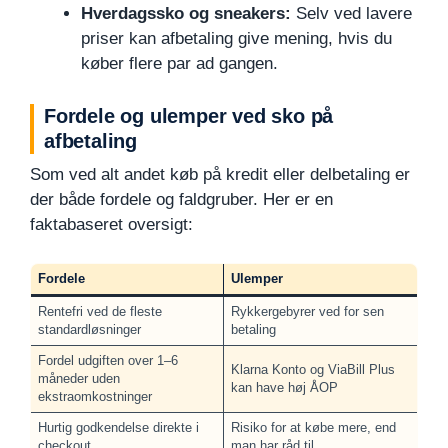
Hverdagssko og sneakers:
Selv ved lavere
priser kan afbetaling give mening, hvis du
køber flere par ad gangen.
Fordele og ulemper ved sko på
afbetaling
Som ved alt andet køb på kredit eller delbetaling er
der både fordele og faldgruber. Her er en
faktabaseret oversigt:
Fordele
Ulemper
Rentefri ved de fleste
Rykkergebyrer ved for sen
standardløsninger
betaling
Fordel udgiften over 1–6
Klarna Konto og ViaBill Plus
måneder uden
kan have høj ÅOP
ekstraomkostninger
Hurtig godkendelse direkte i
Risiko for at købe mere, end
checkout
man har råd til