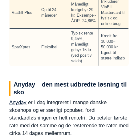
Inkluderer
Månedligt
ViaBill
Op til 24
kortgebyr 29
ViaBill Plus
Mastercard til
måneder
kr. Eksempel-
fysisk og
ÅOP: 24,86%
online brug
Typisk rente
Kredit fra
9,45%,
10.000–
månedligt
SparXpres
Fleksibel
50.000 kr.
gebyr 15 kr.
Egnet til
(ved positiv
større indkøb
saldo)
Anyday – den mest udbredte løsning til
sko
Anyday
er i dag integreret i mange danske
skoshops og er særligt populær, fordi
standardløsningen er helt rentefri. Du betaler første
rate med det samme og de resterende tre rater med
cirka 14 dages mellemrum.