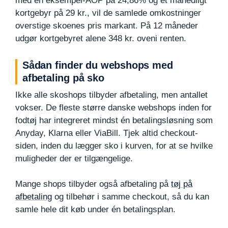
med en eksempel-ÅOP på 24,86% og et månedligt
kortgebyr på 29 kr., vil de samlede omkostninger
overstige skoenes pris markant. På 12 måneder
udgør kortgebyret alene 348 kr. oveni renten.
Sådan finder du webshops med
afbetaling på sko
Ikke alle skoshops tilbyder afbetaling, men antallet
vokser. De fleste større danske webshops inden for
fodtøj har integreret mindst én betalingsløsning som
Anyday, Klarna eller ViaBill. Tjek altid checkout-
siden, inden du lægger sko i kurven, for at se hvilke
muligheder der er tilgængelige.
Mange shops tilbyder også afbetaling på
tøj på
afbetaling
og tilbehør i samme checkout, så du kan
samle hele dit køb under én betalingsplan.