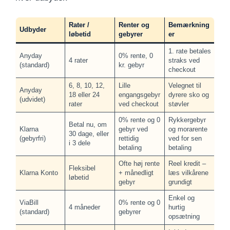
Rater /
Renter og
Bemærkning
Udbyder
løbetid
gebyrer
er
1. rate betales
Anyday
0% rente, 0
4 rater
straks ved
(standard)
kr. gebyr
checkout
6, 8, 10, 12,
Lille
Velegnet til
Anyday
18 eller 24
engangsgebyr
dyrere sko og
(udvidet)
rater
ved checkout
støvler
0% rente og 0
Rykkergebyr
Betal nu, om
Klarna
gebyr ved
og morarente
30 dage, eller
(gebyrfri)
rettidig
ved for sen
i 3 dele
betaling
betaling
Ofte høj rente
Reel kredit –
Fleksibel
Klarna Konto
+ månedligt
læs vilkårene
løbetid
gebyr
grundigt
Enkel og
ViaBill
0% rente og 0
4 måneder
hurtig
(standard)
gebyrer
opsætning