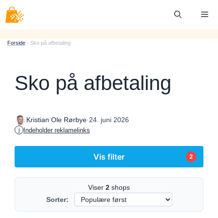
Hop
Me
til
indhold
Forside
-
Sko på afbetaling
Sko på afbetaling
·
24. juni 2026
Kristian Ole Rørbye
Indeholder reklamelinks
i
Vis filter
2
Viser
2
shops
Sorter: