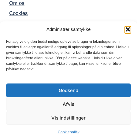
Om os
Cookies
Sitemap
Administrer samtykke
For at give dig den bedst mulige oplevelse bruger vi teknologier som
Populære produkter
cookies til at lagre og/eller få adgang til oplysninger på din enhed. Hvis du
giver samtykke til disse teknologier, kan vi behandle data som din
browsingadfærd eller unikke ID’er på dette website. Hvis du ikke giver
Mobil
samtykke eller trækker dit samtykke tilbage, kan visse funktioner blive
påvirket negativt.
iPhone
TV
Godkend
Computer
Elektronik
Afvis
Vis indstillinger
© 2025 shopafbetaling.dk • Build with
by Move
Marketing
Cookiepolitik