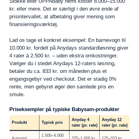
Stokke eller UPPAbaby nemt koster 8.000–15.000
kr. eller mere. Det er særligt i den øvre ende af
prisintervallet, at afbetaling giver mening som
finansieringsværktøj.
Lad os tage et konkret eksempel: En barnevogn til
10.000 kr. fordelt på Anydays standardløsning giver
4 rater à 2.500 kr. – uden ekstra omkostninger.
Vælger du i stedet Anydays 12-raters løsning,
betaler du ca. 833 kr. om måneden plus et
engangsgebyr ved checkout. Det er stadig 0%
rente, men gebyret øger den samlede pris en
smule.
Priseksempler på typiske Babysam-produkter
Anyday 4
Anyday 12
Produkt
Typisk pris
rater (pr. rate)
rater (pr. rate)
1.500–4.000
Autostol
375–1.000 kr.
125–333 kr.