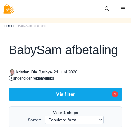
Hop
Me
til
indhold
Forside
-
BabySam afbetaling
BabySam afbetaling
·
24. juni 2026
Kristian Ole Rørbye
Indeholder reklamelinks
i
Vis filter
1
Viser
1
shops
Sorter: