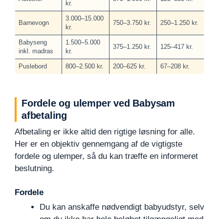
kr.
3.000–15.000
Barnevogn
750–3.750 kr.
250–1.250 kr.
kr.
Babyseng
1.500–5.000
375–1.250 kr.
125–417 kr.
inkl. madras
kr.
Puslebord
800–2.500 kr.
200–625 kr.
67–208 kr.
Fordele og ulemper ved Babysam
afbetaling
Afbetaling er ikke altid den rigtige løsning for alle.
Her er en objektiv gennemgang af de vigtigste
fordele og ulemper, så du kan træffe en informeret
beslutning.
Fordele
Du kan anskaffe nødvendigt babyudstyr, selv