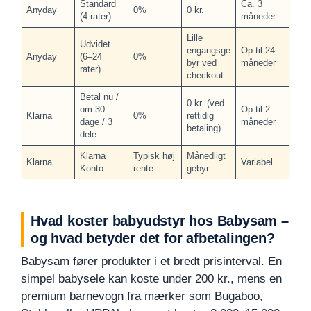
Standard
Ca. 3
Anyday
0%
0 kr.
(4 rater)
måneder
Lille
Udvidet
engangsge
Op til 24
Anyday
(6–24
0%
byr ved
måneder
rater)
checkout
Betal nu /
0 kr. (ved
om 30
Op til 2
Klarna
0%
rettidig
dage / 3
måneder
betaling)
dele
Klarna
Typisk høj
Månedligt
Klarna
Variabel
Konto
rente
gebyr
Hvad koster babyudstyr hos Babysam –
og hvad betyder det for afbetalingen?
Babysam fører produkter i et bredt prisinterval. En
simpel babysele kan koste under 200 kr., mens en
premium barnevogn fra mærker som Bugaboo,