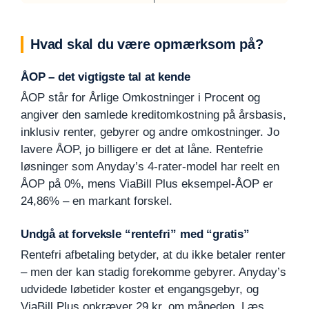
Hvad skal du være opmærksom på?
ÅOP – det vigtigste tal at kende
ÅOP står for Årlige Omkostninger i Procent og
angiver den samlede kreditomkostning på årsbasis,
inklusiv renter, gebyrer og andre omkostninger. Jo
lavere ÅOP, jo billigere er det at låne. Rentefrie
løsninger som Anyday’s 4-rater-model har reelt en
ÅOP på 0%, mens ViaBill Plus eksempel-ÅOP er
24,86% – en markant forskel.
Undgå at forveksle “rentefri” med “gratis”
Rentefri afbetaling betyder, at du ikke betaler renter
– men der kan stadig forekomme gebyrer. Anyday’s
udvidede løbetider koster et engangsgebyr, og
ViaBill Plus opkræver 29 kr. om måneden. Læs