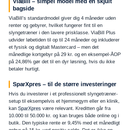
ViaBill – simpel model med en skjult
bagside
ViaBill’s standardmodel giver dig 4 måneder uden
renter og gebyrer, hvilket fungerer fint til en
slyngetræner i den lavere prisklasse. ViaBill Plus
udvider løbetiden til op til 24 måneder og inkluderer
et fysisk og digitalt Mastercard – men det
månedlige kortgebyr på 29 kr. og en eksempel-ÅOP
på 24,86% gør det til en dyr løsning, hvis du ikke
betaler hurtigt.
SparXpres – til de større investeringer
Hvis du investerer i et professionelt slyngetræner-
setup til eksempelvis et hjemmegym eller en klinik,
kan
SparXpres
være relevant. Kreditten går fra
10.000 til 50.000 kr. og kan bruges både online og i
butik. Den typiske rente er 9,45% med et månedligt