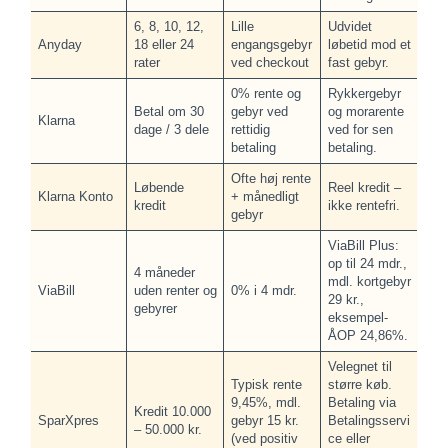
6, 8, 10, 12,
Lille
Udvidet
Anyday
18 eller 24
engangsgebyr
løbetid mod et
rater
ved checkout
fast gebyr.
0% rente og
Rykkergebyr
Betal om 30
gebyr ved
og morarente
Klarna
dage / 3 dele
rettidig
ved for sen
betaling
betaling.
Ofte høj rente
Løbende
Reel kredit –
Klarna Konto
+ månedligt
kredit
ikke rentefri.
gebyr
ViaBill Plus:
op til 24 mdr.,
4 måneder
mdl. kortgebyr
ViaBill
uden renter og
0% i 4 mdr.
29 kr.,
gebyrer
eksempel-
ÅOP 24,86%.
Velegnet til
Typisk rente
større køb.
9,45%, mdl.
Betaling via
Kredit 10.000
SparXpres
gebyr 15 kr.
Betalingsservi
– 50.000 kr.
(ved positiv
ce eller