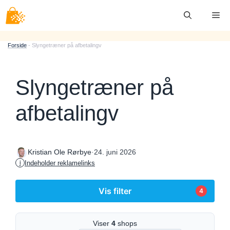
Hop
Me
til
indhold
Forside
-
Slyngetræner på afbetalingv
Slyngetræner på
afbetalingv
·
24. juni 2026
Kristian Ole Rørbye
Indeholder reklamelinks
i
Vis filter
4
Viser
4
shops