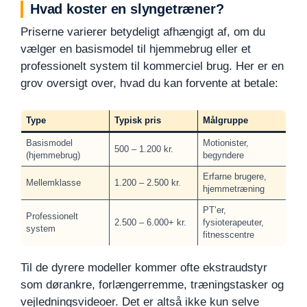
Hvad koster en slyngetræner?
Priserne varierer betydeligt afhængigt af, om du
vælger en basismodel til hjemmebrug eller et
professionelt system til kommerciel brug. Her er en
grov oversigt over, hvad du kan forvente at betale:
Type
Typisk pris
Målgruppe
Basismodel
Motionister,
500 – 1.200 kr.
(hjemmebrug)
begyndere
Erfarne brugere,
Mellemklasse
1.200 – 2.500 kr.
hjemmetræning
PT’er,
Professionelt
2.500 – 6.000+ kr.
fysioterapeuter,
system
fitnesscentre
Til de dyrere modeller kommer ofte ekstraudstyr
som dørankre, forlængerremme, træningstasker og
vejledningsvideoer. Det er altså ikke kun selve