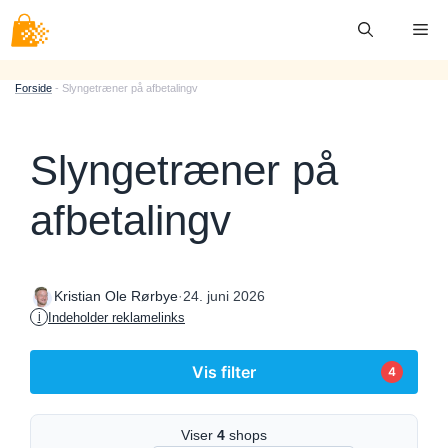
Hop
Me
til
indhold
Forside
-
Slyngetræner på afbetalingv
Slyngetræner på
afbetalingv
·
24. juni 2026
Kristian Ole Rørbye
Indeholder reklamelinks
i
Vis filter
4
Viser
4
shops