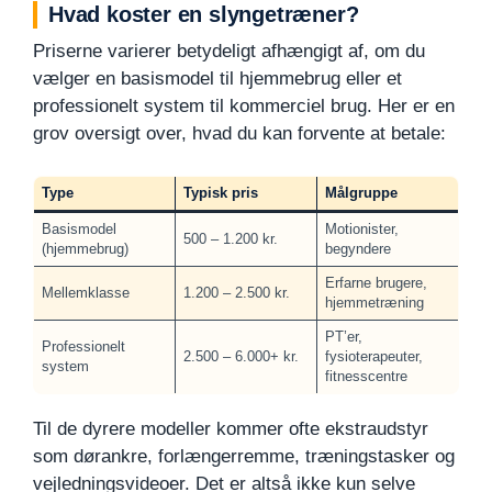
Hvad koster en slyngetræner?
Priserne varierer betydeligt afhængigt af, om du
vælger en basismodel til hjemmebrug eller et
professionelt system til kommerciel brug. Her er en
grov oversigt over, hvad du kan forvente at betale:
Type
Typisk pris
Målgruppe
Basismodel
Motionister,
500 – 1.200 kr.
(hjemmebrug)
begyndere
Erfarne brugere,
Mellemklasse
1.200 – 2.500 kr.
hjemmetræning
PT’er,
Professionelt
2.500 – 6.000+ kr.
fysioterapeuter,
system
fitnesscentre
Til de dyrere modeller kommer ofte ekstraudstyr
som dørankre, forlængerremme, træningstasker og
vejledningsvideoer. Det er altså ikke kun selve