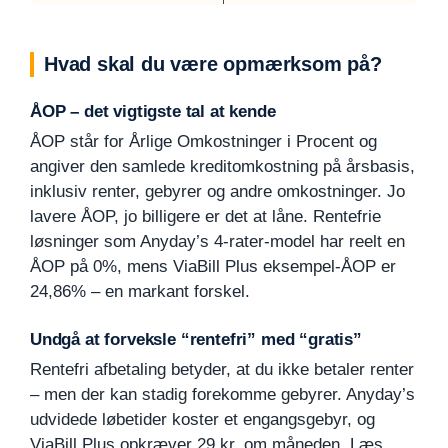
Hvad skal du være opmærksom på?
ÅOP – det vigtigste tal at kende
ÅOP står for Årlige Omkostninger i Procent og
angiver den samlede kreditomkostning på årsbasis,
inklusiv renter, gebyrer og andre omkostninger. Jo
lavere ÅOP, jo billigere er det at låne. Rentefrie
løsninger som Anyday’s 4-rater-model har reelt en
ÅOP på 0%, mens ViaBill Plus eksempel-ÅOP er
24,86% – en markant forskel.
Undgå at forveksle “rentefri” med “gratis”
Rentefri afbetaling betyder, at du ikke betaler renter
– men der kan stadig forekomme gebyrer. Anyday’s
udvidede løbetider koster et engangsgebyr, og
ViaBill Plus opkræver 29 kr. om måneden. Læs