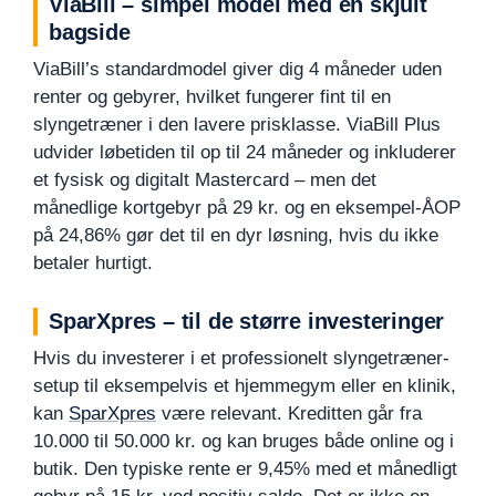
ViaBill – simpel model med en skjult
bagside
ViaBill’s standardmodel giver dig 4 måneder uden
renter og gebyrer, hvilket fungerer fint til en
slyngetræner i den lavere prisklasse. ViaBill Plus
udvider løbetiden til op til 24 måneder og inkluderer
et fysisk og digitalt Mastercard – men det
månedlige kortgebyr på 29 kr. og en eksempel-ÅOP
på 24,86% gør det til en dyr løsning, hvis du ikke
betaler hurtigt.
SparXpres – til de større investeringer
Hvis du investerer i et professionelt slyngetræner-
setup til eksempelvis et hjemmegym eller en klinik,
kan
SparXpres
være relevant. Kreditten går fra
10.000 til 50.000 kr. og kan bruges både online og i
butik. Den typiske rente er 9,45% med et månedligt