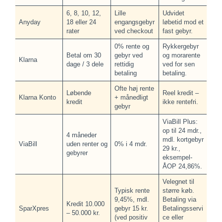
6, 8, 10, 12,
Lille
Udvidet
Anyday
18 eller 24
engangsgebyr
løbetid mod et
rater
ved checkout
fast gebyr.
0% rente og
Rykkergebyr
Betal om 30
gebyr ved
og morarente
Klarna
dage / 3 dele
rettidig
ved for sen
betaling
betaling.
Ofte høj rente
Løbende
Reel kredit –
Klarna Konto
+ månedligt
kredit
ikke rentefri.
gebyr
ViaBill Plus:
op til 24 mdr.,
4 måneder
mdl. kortgebyr
ViaBill
uden renter og
0% i 4 mdr.
29 kr.,
gebyrer
eksempel-
ÅOP 24,86%.
Velegnet til
Typisk rente
større køb.
9,45%, mdl.
Betaling via
Kredit 10.000
SparXpres
gebyr 15 kr.
Betalingsservi
– 50.000 kr.
(ved positiv
ce eller