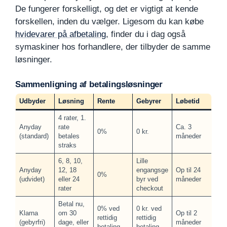
De fungerer forskelligt, og det er vigtigt at kende
forskellen, inden du vælger. Ligesom du kan købe
hvidevarer på afbetaling
, finder du i dag også
symaskiner hos forhandlere, der tilbyder de samme
løsninger.
Sammenligning af betalingsløsninger
Udbyder
Løsning
Rente
Gebyrer
Løbetid
4 rater, 1.
Anyday
rate
Ca. 3
0%
0 kr.
(standard)
betales
måneder
straks
6, 8, 10,
Lille
Anyday
12, 18
engangsge
Op til 24
0%
(udvidet)
eller 24
byr ved
måneder
rater
checkout
Betal nu,
0% ved
0 kr. ved
Klarna
om 30
Op til 2
rettidig
rettidig
(gebyrfri)
dage, eller
måneder
betaling
betaling