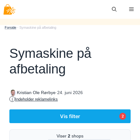
Hop
Me
til
indhold
Forside
-
Symaskine på afbetaling
Symaskine på
afbetaling
·
24. juni 2026
Kristian Ole Rørbye
Indeholder reklamelinks
i
Vis filter
2
Viser
2
shops