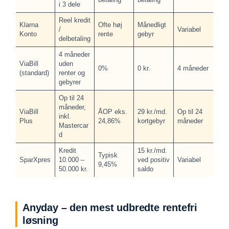
i 3 dele
Reel kredit
Klarna
Ofte høj
Månedligt
/
Variabel
Konto
rente
gebyr
delbetaling
4 måneder
ViaBill
uden
0%
0 kr.
4 måneder
(standard)
renter og
gebyrer
Op til 24
måneder,
ViaBill
ÅOP eks.
29 kr./md.
Op til 24
inkl.
Plus
24,86%
kortgebyr
måneder
Mastercar
d
Kredit
15 kr./md.
Typisk
SparXpres
10.000 –
ved positiv
Variabel
9,45%
50.000 kr.
saldo
Anyday – den mest udbredte rentefri
løsning