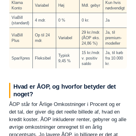
Klarna
Kun hvis
Variabel
Høj
Mdl. gebyr
Konto
nødvendigt
ViaBill
4 mdr.
0 %
0 kr.
Ja
(standard)
29 kr./mdr.
Ja, til
ViaBill
Op til 24
Variabel
(ÅOP eks.
premium-
Plus
mdr.
24,86 %)
modeller
15 kr./mdr.
Ja, til køb
Typisk
SparXpres
Fleksibel
v. positiv
fra 10.000
9,45 %
saldo
kr.
Hvad er ÅOP, og hvorfor betyder det
noget?
ÅOP står for Årlige Omkostninger i Procent og er
det tal, der giver dig det reelle billede af, hvad en
kredit koster. ÅOP inkluderer renter, gebyrer og alle
øvrige omkostninger omregnet til en årlig
procentsats. Jo lavere ÅOP, jo billigere er det at