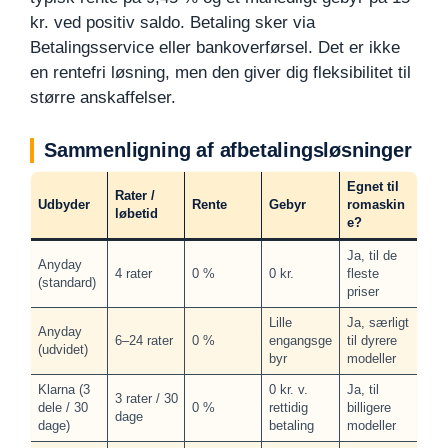
kr. ved positiv saldo. Betaling sker via
Betalingsservice eller bankoverførsel. Det er ikke
en rentefri løsning, men den giver dig fleksibilitet til
større anskaffelser.
Sammenligning af afbetalingsløsninger
Egnet til
Rater /
Udbyder
Rente
Gebyr
romaskin
løbetid
e?
Ja, til de
Anyday
4 rater
0 %
0 kr.
fleste
(standard)
priser
Lille
Ja, særligt
Anyday
6–24 rater
0 %
engangsge
til dyrere
(udvidet)
byr
modeller
Klarna (3
0 kr. v.
Ja, til
3 rater / 30
dele / 30
0 %
rettidig
billigere
dage
dage)
betaling
modeller