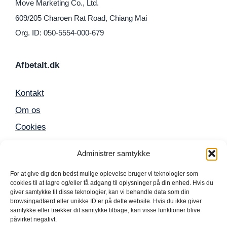
Move Marketing Co., Ltd.
609/205 Charoen Rat Road, Chiang Mai
Org. ID: 050-5554-000-679
Afbetalt.dk
Kontakt
Om os
Cookies
Sitemap
Administrer samtykke
For at give dig den bedst mulige oplevelse bruger vi teknologier som
Populære produkter
cookies til at lagre og/eller få adgang til oplysninger på din enhed. Hvis du
giver samtykke til disse teknologier, kan vi behandle data som din
browsingadfærd eller unikke ID’er på dette website. Hvis du ikke giver
Mobil
samtykke eller trækker dit samtykke tilbage, kan visse funktioner blive
påvirket negativt.
iPhone