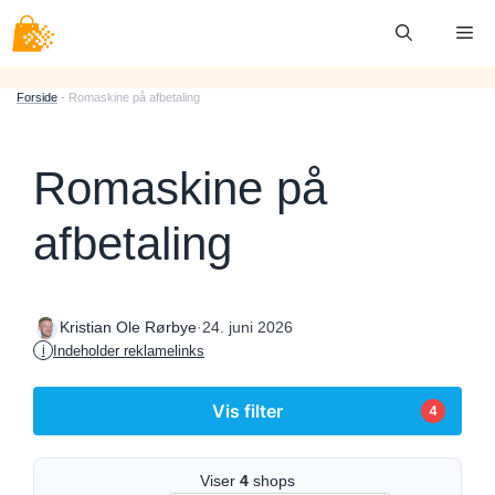
Hop
Me
til
indhold
Forside
-
Romaskine på afbetaling
Romaskine på
afbetaling
·
24. juni 2026
Kristian Ole Rørbye
Indeholder reklamelinks
i
Vis filter
4
Viser
4
shops