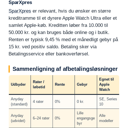
SparXpres
SparXpres
er relevant, hvis du ønsker en større
kreditramme til et dyrere Apple Watch Ultra eller et
samlet Apple-køb. Kreditten løber fra 10.000 til
50.000 kr. og kan bruges både online og i butik.
Renten er typisk 9,45 % med et månedligt gebyr på
15 kr. ved positiv saldo. Betaling sker via
Betalingsservice eller bankoverførsel.
Sammenligning af afbetalingsløsninger
Egnet til
Rater /
Udbyder
Rente
Gebyr
Apple
løbetid
Watch
Anyday
SE, Series
4 rater
0%
0 kr.
(standard)
10
Lille
Anyday
Alle
6–24 rater
0%
engangsge
(udvidet)
modeller
byr