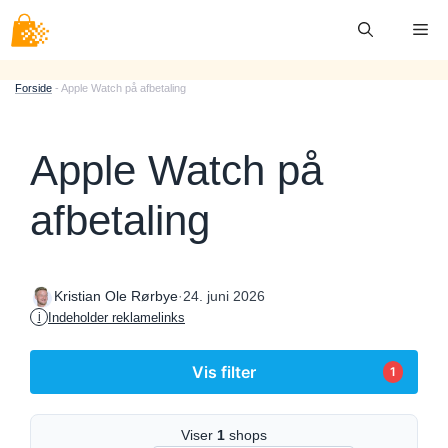
Hop
Me
til
indhold
Forside
-
Apple Watch på afbetaling
Apple Watch på
afbetaling
·
24. juni 2026
Kristian Ole Rørbye
Indeholder reklamelinks
i
Vis filter
1
Viser
1
shops