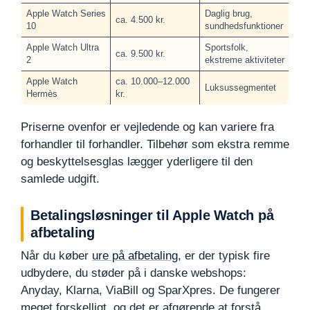
Apple Watch Series
Daglig brug,
ca. 4.500 kr.
10
sundhedsfunktioner
Apple Watch Ultra
Sportsfolk,
ca. 9.500 kr.
2
ekstreme aktiviteter
Apple Watch
ca. 10.000–12.000
Luksussegmentet
Hermès
kr.
Priserne ovenfor er vejledende og kan variere fra
forhandler til forhandler. Tilbehør som ekstra remme
og beskyttelsesglas lægger yderligere til den
samlede udgift.
Betalingsløsninger til Apple Watch på
afbetaling
Når du køber
ure på afbetaling
, er der typisk fire
udbydere, du støder på i danske webshops:
Anyday, Klarna, ViaBill og SparXpres. De fungerer
meget forskelligt, og det er afgørende at forstå