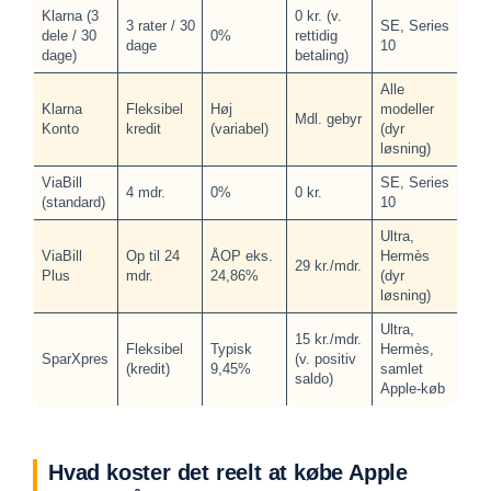
Klarna (3
0 kr. (v.
3 rater / 30
SE, Series
dele / 30
0%
rettidig
dage
10
dage)
betaling)
Alle
Klarna
Fleksibel
Høj
modeller
Mdl. gebyr
Konto
kredit
(variabel)
(dyr
løsning)
ViaBill
SE, Series
4 mdr.
0%
0 kr.
(standard)
10
Ultra,
ViaBill
Op til 24
ÅOP eks.
Hermès
29 kr./mdr.
Plus
mdr.
24,86%
(dyr
løsning)
Ultra,
15 kr./mdr.
Fleksibel
Typisk
Hermès,
SparXpres
(v. positiv
(kredit)
9,45%
samlet
saldo)
Apple-køb
Hvad koster det reelt at købe Apple